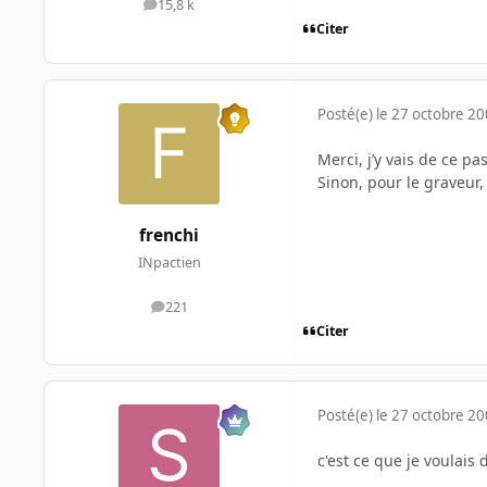
15,8 k
messages
Citer
Posté(e)
le 27 octobre 2
Merci, j’y vais de ce pa
Sinon, pour le graveur, 
frenchi
INpactien
221
messages
Citer
Posté(e)
le 27 octobre 2
c'est ce que je voulais