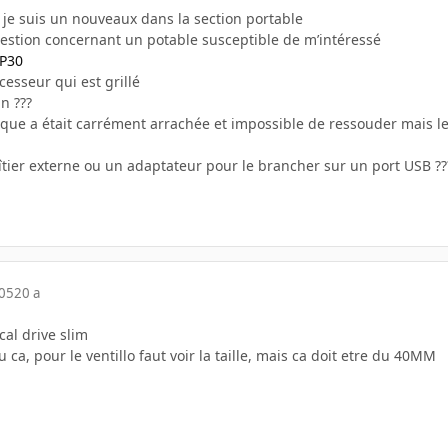
 je suis un nouveaux dans la section portable
question concernant un potable susceptible de m’intéressé
 P30
ocesseur qui est grillé
n ???
ique a était carrément arrachée et impossible de ressouder mais le
tier externe ou un adaptateur pour le brancher sur un port USB ??
005
20 a
cal drive slim
ca, pour le ventillo faut voir la taille, mais ca doit etre du 40MM