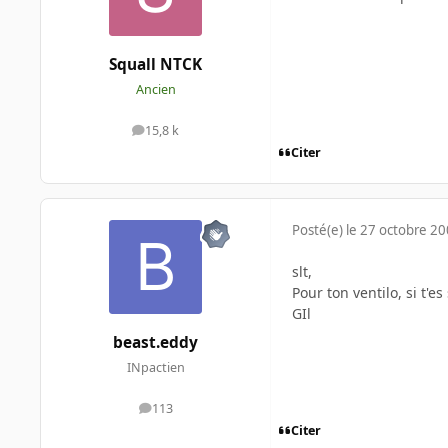
Squall NTCK
Ancien
15,8 k
messages
Citer
Posté(e)
le 27 octobre 2
slt,
Pour ton ventilo, si t'e
GIl
beast.eddy
INpactien
113
messages
Citer