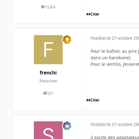
15,8 k
messages
Citer
Posté(e)
le 27 octobre 2
Pour le boîtier, au pir
dans un barebone)
Pour le ventilo, j’esser
frenchi
INpactien
221
messages
Citer
Posté(e)
le 27 octobre 2
il existe des adaptateur