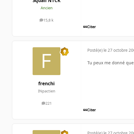
Squall NTCK
Ancien
15,8 k
messages
Citer
Posté(e)
le 27 octobre 2
Tu peux me donné quelqu
frenchi
INpactien
221
messages
Citer
Posté(e)
le 27 octobre 2