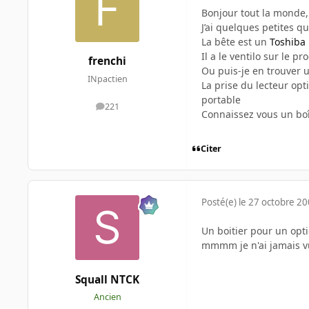
Bonjour tout la monde,
J’ai quelques petites 
La bête est un
Toshiba
Il a le ventilo sur le pr
frenchi
Ou puis-je en trouver u
INpactien
La prise du lecteur opt
portable
221
messages
Connaissez vous un boî
Citer
Posté(e)
le 27 octobre 2
Un boitier pour un opti
mmmm je n'ai jamais vu 
Squall NTCK
Ancien