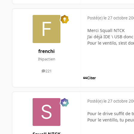
Posté(e)
le 27 octobre 2
Merci Squall NTCK
J’ai déjà IDE \ USB don
Pour le ventilo, s’est 
frenchi
INpactien
221
messages
Citer
Posté(e)
le 27 octobre 2
Pour le drive suffit de
Pour le ventillo, tu peu