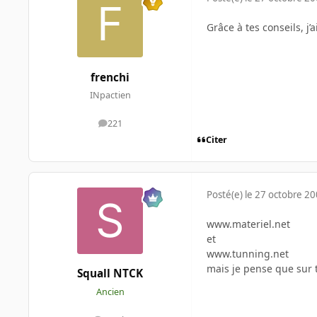
Grâce à tes conseils, j’
frenchi
INpactien
221
messages
Citer
Posté(e)
le 27 octobre 2
www.materiel.net
et
www.tunning.net
mais je pense que sur 
Squall NTCK
Ancien