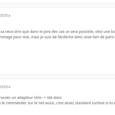
005
20 a
c sa veux dire que dans le pire des cas ce sera possible, s’est une 
dommage pour moi, mais je suis de l’Ardèche donc asse loin de paris
005
20 a
 trouver un adapteur slim--> ide alors
x le commander sur le net aussi, c'est assez standard surtout si tu e