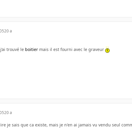
005
20 a
s
j’ai trouvé le
boitier
mais il est fourni avec le graveur
005
20 a
 dire je sais que ca existe, mais je n'en ai jamais vu vendu seul co