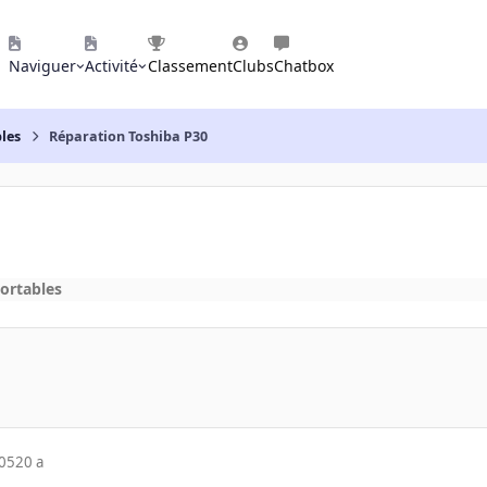
Naviguer
Activité
Classement
Clubs
Chatbox
les
Réparation Toshiba P30
ortables
005
20 a