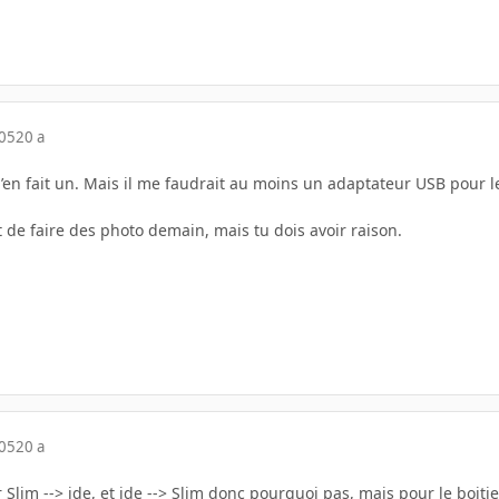
005
20 a
e j’en fait un. Mais il me faudrait au moins un adaptateur USB pour 
et de faire des photo demain, mais tu dois avoir raison.
005
20 a
 Slim --> ide, et ide --> Slim donc pourquoi pas, mais pour le boitie