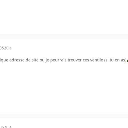
005
20 a
e adresse de site ou je pourrais trouver ces ventilo (si tu en as)
005
20 a