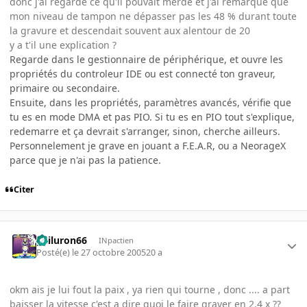
donc j'ai regardé ce qu'il pouvait merdé et j'ai remarqué que
mon niveau de tampon ne dépasser pas les 48 % durant toute
la gravure et descendait souvent aux alentour de 20
y a t'il une explication ?
Regarde dans le gestionnaire de périphérique, et ouvre les
propriétés du controleur IDE ou est connecté ton graveur,
primaire ou secondaire.
Ensuite, dans les propriétés, paramètres avancés, vérifie que
tu es en mode DMA et pas PIO. Si tu es en PIO tout s'explique,
redemarre et ça devrait s'arranger, sinon, cherche ailleurs.
Personnelement je grave en jouant a F.E.A.R, ou a NeorageX
parce que je n'ai pas la patience.
Citer
gailuron66
INpactien
Posté(e)
le 27 octobre 2005
20 a
okm ais je lui fout la paix , ya rien qui tourne , donc .... a part
baisser la vitesse c'est a dire quoi le faire graver en 2.4 x ??