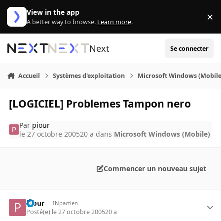
Aller au contenu
View in the app
×
Di
A better way to browse.
Learn more
.
Next
Se connecter
Accueil
Systèmes d'exploitation
Microsoft Windows (Mobile
[LOGICIEL] Problemes Tampon nero
Par
piour
le 27 octobre 2005
20 a
dans
Microsoft Windows (Mobile)
Commencer un nouveau sujet
piour
INpactien
Posté(e)
le 27 octobre 2005
20 a