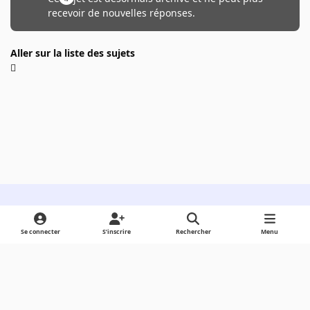
recevoir de nouvelles réponses.
Aller sur la liste des sujets
Light Mode
Dark Mode
System Preference
Se connecter
S’inscrire
Rechercher
Menu
Langue
Cookies
Powered by
Invision Community