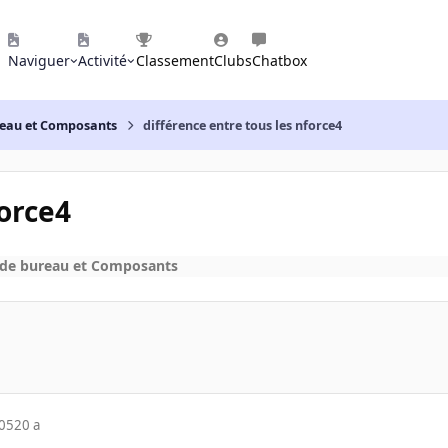
Naviguer
Activité
Classement
Clubs
Chatbox
reau et Composants
différence entre tous les nforce4
force4
 de bureau et Composants
005
20 a