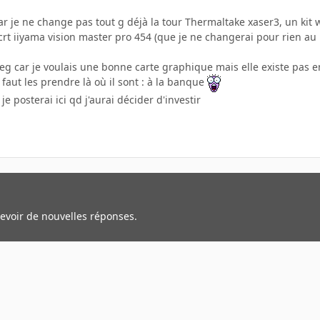
ar je ne change pas tout g déjà la tour Thermaltake xaser3, un kit
 crt iiyama vision master pro 454 (que je ne changerai pour rien au m
deg car je voulais une bonne carte graphique mais elle existe pas e
il faut les prendre là où il sont : à la banque
e posterai ici qd j'aurai décider d'investir
cevoir de nouvelles réponses.