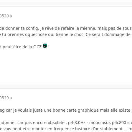
005
20 a
 de donner ta config. Je rêve de refaire la mienne, mais pas de sous
ue tu prennes qquechose qui tienne le choc. Ce serait dommage de 
nd peut-être de la OCZ
!
005
20 a
deg car je voulais juste une bonne carte graphique mais elle existe 
donner car pas encore obsolete : p4-3.0Hz - mobo asus p4c800 e dl
 je vais peut etre monter en fréquence histoire d'oc stablement ... mai