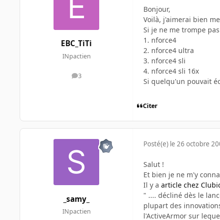
Bonjour,
Voilà, j'aimerai bien m
Si je ne me trompe pas i
1. nforce4
EBC_TiTi
2. nforce4 ultra
INpactien
3. nforce4 sli
4. nforce4 sli 16x
3
messages
Si quelqu'un pouvait é
Citer
Posté(e)
le 26 octobre 2
Salut !
Et bien je ne m'y conn
Il y a
article chez Clubi
" .... décliné dès le l
_samy_
plupart des innovations
INpactien
l'ActiveArmor sur leque