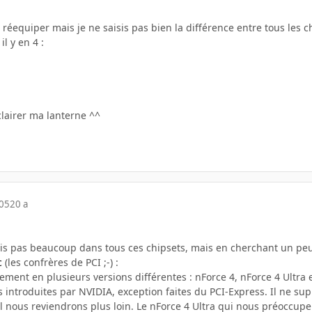
e réequiper mais je ne saisis pas bien la différence entre tous les c
l y en 4 :
clairer ma lanterne ^^
005
20 a
ais pas beaucoup dans tous ces chipsets, mais en cherchant un peu,
c
(les confrères de PCI ;-) :
ancement en plusieurs versions différentes : nForce 4, nForce 4 Ultra
 introduites par NVIDIA, exception faites du PCI-Express. Il ne sup
l nous reviendrons plus loin. Le nForce 4 Ultra qui nous préoccupe