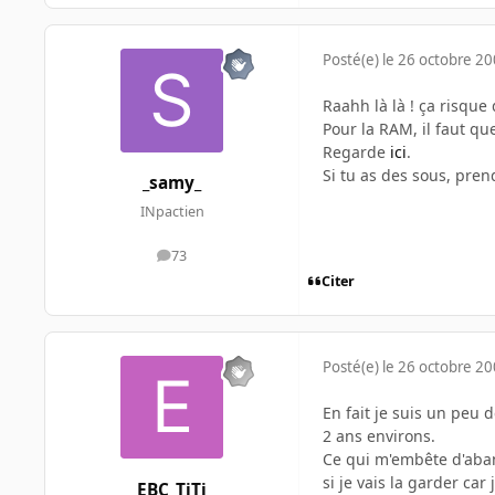
Posté(e)
le 26 octobre 2
Raahh là là ! ça risque
Pour la RAM, il faut q
Regarde
ici
.
Si tu as des sous, pre
_samy_
INpactien
73
messages
Citer
Posté(e)
le 26 octobre 2
En fait je suis un peu 
2 ans environs.
Ce qui m'embête d'aban
si je vais la garder car
EBC_TiTi