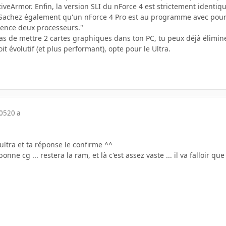
ctiveArmor. Enfin, la version SLI du nForce 4 est strictement identiq
 Sachez également qu'un nForce 4 Pro est au programme avec pour c
rence deux processeurs."
as de mettre 2 cartes graphiques dans ton PC, tu peux déjà élimine
it évolutif (et plus performant), opte pour le Ultra.
005
20 a
'ultra et ta réponse le confirme ^^
onne cg ... restera la ram, et là c'est assez vaste ... il va falloir 