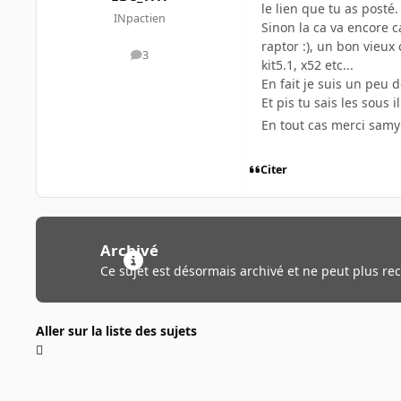
le lien que tu as posté.
INpactien
Sinon la ca va encore c
raptor :), un bon vieux
3
messages
kit5.1, x52 etc...
En fait je suis un peu 
Et pis tu sais les sous 
En tout cas merci samy j
Citer
Archivé
Ce sujet est désormais archivé et ne peut plus re
Aller sur la liste des sujets