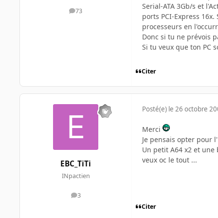
Serial-ATA 3Gb/s et l'A
73
messages
ports PCI-Express 16x.
processeurs en l'occur
Donc si tu ne prévois p
Si tu veux que ton PC so
Citer
Posté(e)
le 26 octobre 2
Merci
Je pensais opter pour l
Un petit A64 x2 et une b
veux oc le tout ...
EBC_TiTi
INpactien
3
messages
Citer