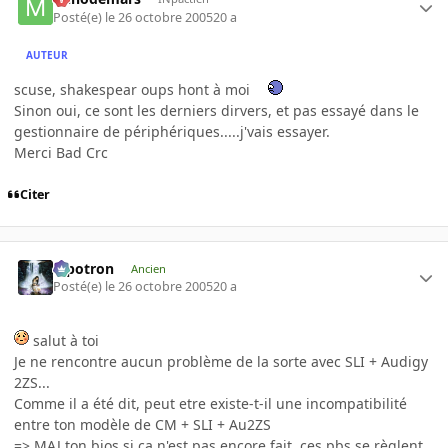
Posté(e)
le 26 octobre 2005
20 a
AUTEUR
scuse, shakespear oups hont à moi
Sinon oui, ce sont les derniers dirvers, et pas essayé dans le
gestionnaire de périphériques.....j'vais essayer.
Merci Bad Crc
Citer
Pipotron
Ancien
Posté(e)
le 26 octobre 2005
20 a
salut à toi
Je ne rencontre aucun problème de la sorte avec SLI + Audigy
2ZS...
Comme il a été dit, peut etre existe-t-il une incompatibilité
entre ton modèle de CM + SLI + Au2ZS
=> MAJ ton bios si ça n'est pas encore fait, ces pbs se règlent