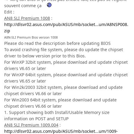
souvent comme ça
Edit :
AN8 SLI Premium 1008
:
http://dlsvr02.asus.com/pub/ASUS/mb/socket...um/A8NSP008.
zip
A8N-SLI Premium Bios version 1008
Please do read the description before updating BIOS
To avoid crashing file system, please do update the chipset
driver to below version prior to this Bios.
For WinXP 32bit system, please download and update chipset
drivers V6.65 or later
For WinXP 64bit system, please download and update chipset
drivers V6.65 or later
For Win2k/2003 32bit system, please download and update
chipset drivers V6.66 or later
For Win2003 64bit system, please download and update
chipset drivers V6.66 or later
1. Support showing both Install/Usable Memory size
information on POST and SETUP
AN8 SLI Premium 1009.004
:
http://dlsvr02.asus.com/pub/ASUS/mb/socket...um/1009-