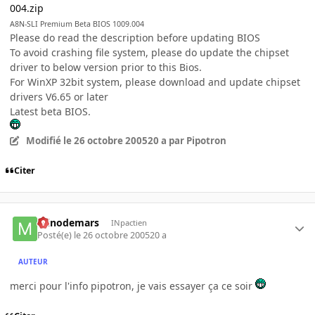
004.zip
A8N-SLI Premium Beta BIOS 1009.004
Please do read the description before updating BIOS
To avoid crashing file system, please do update the chipset
driver to below version prior to this Bios.
For WinXP 32bit system, please download and update chipset
drivers V6.65 or later
Latest beta BIOS.
Modifié
le 26 octobre 2005
20 a
par Pipotron
Citer
minodemars
INpactien
Posté(e)
le 26 octobre 2005
20 a
AUTEUR
merci pour l'info pipotron, je vais essayer ça ce soir