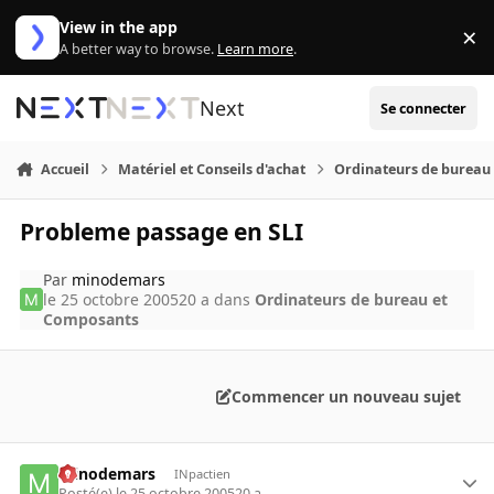
Aller au contenu
View in the app
×
Di
A better way to browse.
Learn more
.
Next
Se connecter
Accueil
Matériel et Conseils d'achat
Ordinateurs de bureau
Probleme passage en SLI
Par
minodemars
le 25 octobre 2005
20 a
dans
Ordinateurs de bureau et
Composants
Commencer un nouveau sujet
minodemars
INpactien
Posté(e)
le 25 octobre 2005
20 a