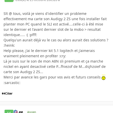
Slt @ tous, voilà je viens d'identifier un probleme
effectivement ma carte son Audigy 2 ZS une fois installer fait
planter mon PC quand le SLI est activé....celle-ci à été mise
sur le dernier et l'avant dernier slot de la mobo > resultat
identique..... :( :pfff:
Quelqu'un aurait déjà vu le cas ou alors aurait des solutions ?
:heink:
Help please, j'ai le dernier kit 5.1 logitech et j'aimerais
vraiment pleinement en profiter :cry:
Là je suis sur le son de mon A8N sli premium et ça marche
nickel en ayant desactivé cette P...fhiezof de M...dsjhzoief de
carte son Audigy 2 ZS...
Merci par avance les gars pour vos avis et futurs conseils
:sarcastic:
Citer
K-Lee
Ancien