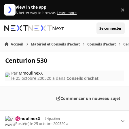
Aller au contenu
View in the app
×
Di
A better way to browse.
Learn more
.
Next
Se connecter
Accueil
Matériel et Conseils d'achat
Conseils d'achat
Ce
Centurion 530
Par
MmoulinexX
le 25 octobre 2005
20 a
dans
Conseils d'achat
Commencer un nouveau sujet
MmoulinexX
INpactien
Posté(e)
le 25 octobre 2005
20 a