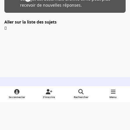
recevoir de nouvelles réponses.
Aller sur la liste des sujets
Light Mode
Dark Mode
System Preference
Se connecter
S’inscrire
Rechercher
Menu
Langue
Cookies
Powered by
Invision Community