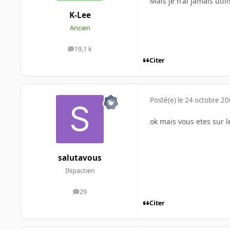
Mais je n'ai jamais utili
K-Lee
Ancien
19,1 k
messages
Citer
Posté(e)
le 24 octobre 2
ok mais vous etes sur l
salutavous
INpactien
29
messages
Citer