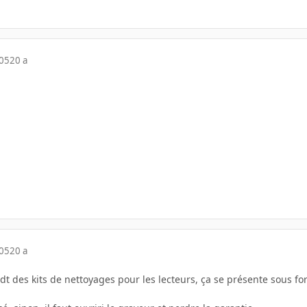
005
20 a
005
20 a
t des kits de nettoyages pour les lecteurs, ça se présente sous fo