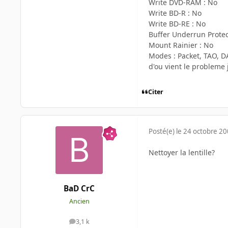
Write DVD-RAM : No
Write BD-R : No
Write BD-RE : No
Buffer Underrun Protec
Mount Rainier : No
Modes : Packet, TAO, 
d'ou vient le probleme 
Citer
Posté(e)
le 24 octobre 2
Nettoyer la lentille?
BaD CrC
Ancien
3,1 k
messages