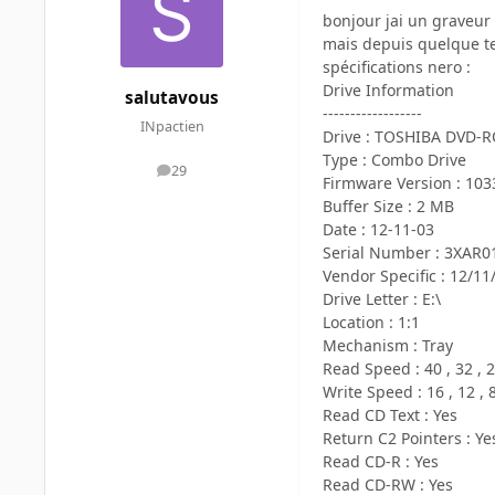
bonjour jai un graveur
mais depuis quelque tem
spécifications nero :
Drive Information
salutavous
------------------
INpactien
Drive : TOSHIBA DVD-
Type : Combo Drive
29
messages
Firmware Version : 103
Buffer Size : 2 MB
Date : 12-11-03
Serial Number : 3XAR0
Vendor Specific : 12/11
Drive Letter : E:\
Location : 1:1
Mechanism : Tray
Read Speed : 40 , 32 , 2
Write Speed : 16 , 12 , 8
Read CD Text : Yes
Return C2 Pointers : Ye
Read CD-R : Yes
Read CD-RW : Yes