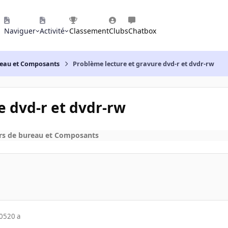
Naviguer
Activité
Classement
Clubs
Chatbox
reau et Composants
Problème lecture et gravure dvd-r et dvdr-rw
e dvd-r et dvdr-rw
rs de bureau et Composants
005
20 a