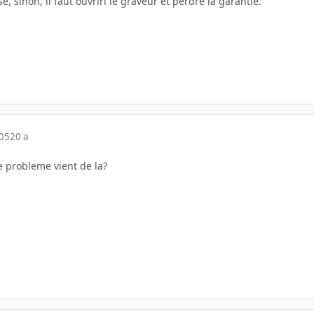
sé, sinon, il faut ouvriri le graveur et perdre la garantie.
005
20 a
e probleme vient de la?