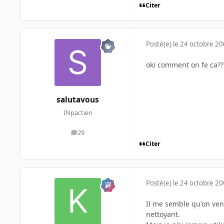
Citer
Posté(e)
le 24 octobre 2
oki comment on fe ca??
salutavous
INpactien
29
messages
Citer
Posté(e)
le 24 octobre 2
Il me semble qu'on vend
nettoyant.