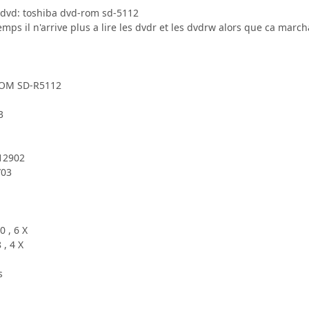
 dvd: toshiba dvd-rom sd-5112
ps il n'arrive plus a lire les dvdr et les dvdrw alors que ca marcha
ROM SD-R5112
3
12902
/03
0 , 6 X
 , 4 X
s