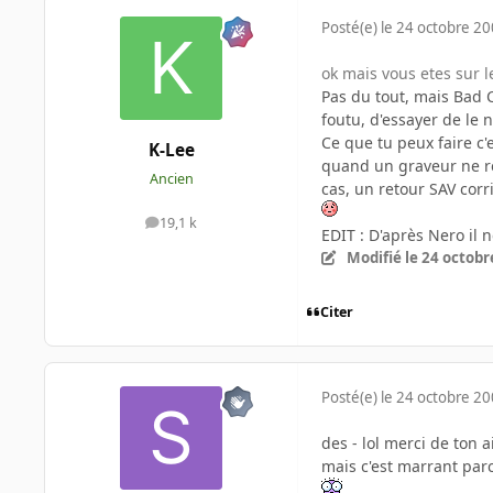
Posté(e)
le 24 octobre 2
ok mais vous etes sur l
Pas du tout, mais Bad C
foutu, d'essayer de le n
Ce que tu peux faire c
K-Lee
quand un graveur ne re
Ancien
cas, un retour SAV cor
19,1 k
messages
EDIT : D'après Nero il n
Modifié
le 24 octobr
Citer
Posté(e)
le 24 octobre 2
des - lol merci de ton a
mais c'est marrant par