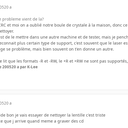
005
20 a
e probleme vient de la?
RC et moi on a oublié notre boule de crystale à la maison, donc ce 
ettoyer.
'est de le mettre dans une autre machine et de tester, mais je pen
connait plus certain type de support, c'est souvent que le laser e
rige se problème, mais bien souvent on t'en donne un autre.
e lit que les formats -R et -RW, le +R et +RW ne sont pas supportés, 
e 2005
20 a
par K-Lee
005
20 a
ide bon je vais essayer de nettoyer la lentille c'est triste
ce que j arrive quand meme a graver des cd