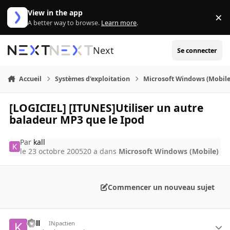
Aller au contenu
View in the app
×
Di
A better way to browse.
Learn more
.
Next
Se connecter
Accueil
Systèmes d'exploitation
Microsoft Windows (Mobile
[LOGICIEL] [ITUNES]Utiliser un autre
baladeur MP3 que le Ipod
Par
kall
le 23 octobre 2005
20 a
dans
Microsoft Windows (Mobile)
Commencer un nouveau sujet
kall
INpactien