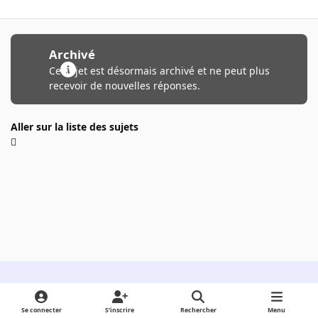
Archivé
Ce sujet est désormais archivé et ne peut plus
recevoir de nouvelles réponses.
Aller sur la liste des sujets
Light Mode
Dark Mode
System Preference
Se connecter
S’inscrire
Rechercher
Menu