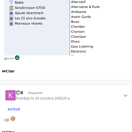
A+++
Citer
kall
INpactien
Posté(e)
le 24 octobre 2005
20 a
AUTEUR
up