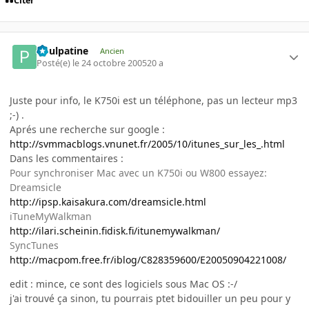
Citer
Poulpatine
Ancien
Posté(e)
le 24 octobre 2005
20 a
Juste pour info, le K750i est un téléphone, pas un lecteur mp3
;-) .
Aprés une recherche sur google :
http://svmmacblogs.vnunet.fr/2005/10/itunes_sur_les_.html
Dans les commentaires :
Pour synchroniser Mac avec un K750i ou W800 essayez:
Dreamsicle
http://ipsp.kaisakura.com/dreamsicle.html
iTuneMyWalkman
http://ilari.scheinin.fidisk.fi/itunemywalkman/
SyncTunes
http://macpom.free.fr/iblog/C828359600/E20050904221008/
edit : mince, ce sont des logiciels sous Mac OS :-/
j'ai trouvé ça sinon, tu pourrais ptet bidouiller un peu pour y