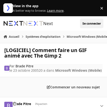
Aller au contenu
View in the app
×
Di
A better way to browse.
Learn more
.
Next
Se connecter
Accueil
Systèmes d'exploitation
Microsoft Windows (Mobile
[LOGICIEL] Comment faire un GIF
animé avec The Gimp 2
Par
Brade Pitre
le 23 octobre 2005
20 a
dans
Microsoft Windows (Mobile)
Commencer un nouveau sujet
Brade Pitre
INpactien