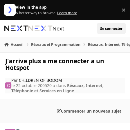
Aller au contenu
View in the app
×
Di
A better way to browse.
Learn more
.
Next
Se connecter
Accueil
Réseaux et Programmation
Réseaux, Internet, Télé
J'arrive plus a me connecter a un
Hotspot
Par
CHILDREN OF BODOM
le 22 octobre 2005
20 a
dans
Réseaux, Internet,
Téléphonie et Services en Ligne
Commencer un nouveau sujet