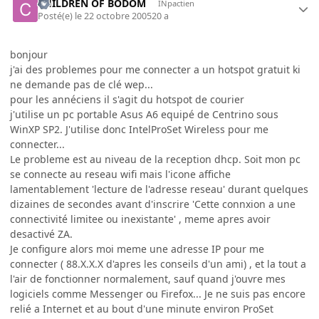
CHILDREN OF BODOM
INpactien
Posté(e)
le 22 octobre 2005
20 a
bonjour
j'ai des problemes pour me connecter a un hotspot gratuit ki
ne demande pas de clé wep...
pour les annéciens il s'agit du hotspot de courier
j'utilise un pc portable Asus A6 equipé de Centrino sous
WinXP SP2. J'utilise donc IntelProSet Wireless pour me
connecter...
Le probleme est au niveau de la reception dhcp. Soit mon pc
se connecte au reseau wifi mais l'icone affiche
lamentablement 'lecture de l'adresse reseau' durant quelques
dizaines de secondes avant d'inscrire 'Cette connxion a une
connectivité limitee ou inexistante' , meme apres avoir
desactivé ZA.
Je configure alors moi meme une adresse IP pour me
connecter ( 88.X.X.X d'apres les conseils d'un ami) , et la tout a
l'air de fonctionner normalement, sauf quand j'ouvre mes
logiciels comme Messenger ou Firefox... Je ne suis pas encore
relié a Internet et au bout d'une minute environ ProSet