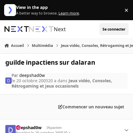
Aller au contenu
View in the app
×
Di
A better way to browse.
Learn more
.
Next
Se connecter
Accueil
Multimédia
Jeux vidéo, Consoles, Rétrogaming et J
guilde inpactiens sur dalaran
Par
deepshad0w
le 20 octobre 2005
20 a
dans
Jeux vidéo, Consoles,
Rétrogaming et Jeux occasionels
Commencer un nouveau sujet
deepshad0w
INpactien
Posté(e)
le 20 octobre 2005
20 a