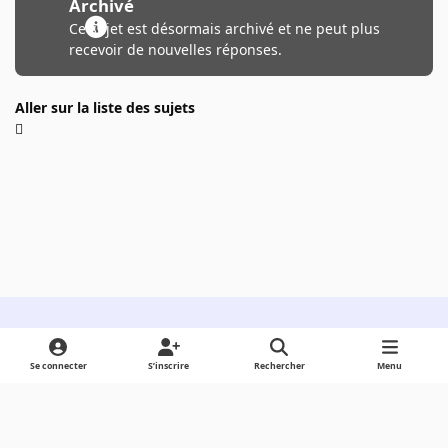
Archivé
Ce sujet est désormais archivé et ne peut plus
recevoir de nouvelles réponses.
Aller sur la liste des sujets
Light Mode
Dark Mode
System Preference
Se connecter
S’inscrire
Rechercher
Menu
Langue
Cookies
Powered by
Invision Community