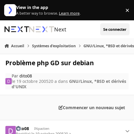
Aller au contenu
View in the app
×
Di
A better way to browse.
Learn more
.
Next
Se connecter
Accueil
Systèmes d'exploitation
GNU/Linux, *BSD et dérivé
Problème php GD sur debian
Par
dito08
le 19 octobre 2005
20 a
dans
GNU/Linux, *BSD et dérivés
d'UNIX
Commencer un nouveau sujet
dito08
INpactien
Posté(e)
le 19 octobre 2005
20 a