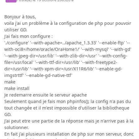
Bonjour à tous,
voila j'ai un problème à la configuration de php pour pouvoir
utiliser GD.
J'ai fais mon configure :
'./configure' '--with-apache=../apache_1.3.33' '--enable-ftp' '--
with-oci8=/home/oracle/OraHome1/' '--with-mysql' '--with-gd'
'--with-jpeg-dir=/usr/lib' '--with-zlib-dir=/usr' '--with-config-
file=/usr/local' '--with-ttf-dir=/usr/lib' '--with-freetype2-
dir=/usr/lib' '--with-xpm-dir=/usr/X11R6/lib' '--enable-gd-
imgstrttf' '--enable-gd-native-ttf'
make
make install
Je redemarre ensuite le serveur apache
Seulement quand je fais mon phpinfos(); la config n'a pas du
tout changée et il m'est impossible d'utiliser la bibliotheque
GD.
J'ai peut etre une partie de la réponse mais je n'arrive pas à la
solutionner.
En fait j'ai plusieurs installation de php sur mon serveur, donc