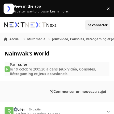
Aller au contenu
View in the app
×
Di
A better way to browse.
Learn more
.
Next
Se connecter
Accueil
Multimédia
Jeux vidéo, Consoles, Rétrogaming et J
Nainwak's World
Par
roul'èr
le 19 octobre 2005
20 a
dans
Jeux vidéo, Consoles,
Rétrogaming et Jeux occasionels
Commencer un nouveau sujet
roul'èr
INpactien
Posté(e)
le 19 octobre 2005
20 a