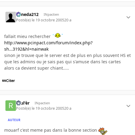
keneda212
INpactien
Posté(e)
le 19 octobre 2005
20 a
fallait mieu rechercher
http://www.pcinpact.com/forum/index.php?
sh...3192&hl=nainwak
sinon je trouve que le server est de plus en plus souvent HS et
que les admins ou je sais pas qui s'amuse dans les cartes
alors ca devient super chiant.....
Citer
roul'èr
INpactien
Posté(e)
le 19 octobre 2005
20 a
AUTEUR
mouarf c'est meme pas dans la bonne section