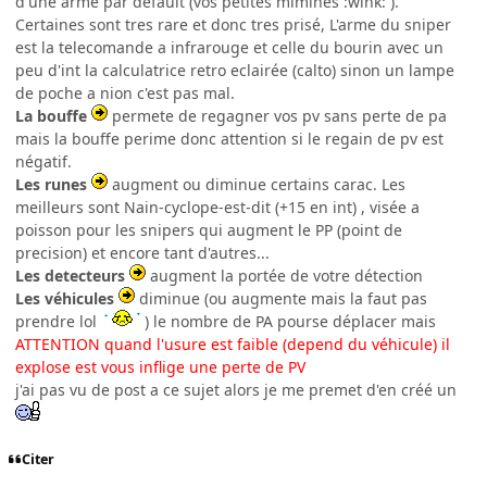
d'une arme par default (vos petites mimines :wink: ).
Certaines sont tres rare et donc tres prisé, L'arme du sniper
est la telecomande a infrarouge et celle du bourin avec un
peu d'int la calculatrice retro eclairée (calto) sinon un lampe
de poche a nion c'est pas mal.
La bouffe
permete de regagner vos pv sans perte de pa
mais la bouffe perime donc attention si le regain de pv est
négatif.
Les runes
augment ou diminue certains carac. Les
meilleurs sont Nain-cyclope-est-dit (+15 en int) , visée a
poisson pour les snipers qui augment le PP (point de
precision) et encore tant d'autres...
Les detecteurs
augment la portée de votre détection
Les véhicules
diminue (ou augmente mais la faut pas
prendre lol
) le nombre de PA pourse déplacer mais
ATTENTION quand l'usure est faible (depend du véhicule) il
explose est vous inflige une perte de PV
j'ai pas vu de post a ce sujet alors je me premet d'en créé un
Citer