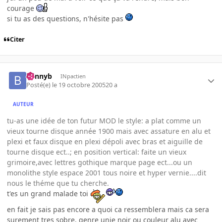
courage
si tu as des questions, n'hésite pas
Citer
bennyb
INpactien
Posté(e)
le 19 octobre 2005
20 a
AUTEUR
tu-as une idée de ton futur MOD le style: a plat comme un
vieux tourne disque année 1900 mais avec assature en alu et
plexi et faux disque en plexi dépoli avec bras et aiguille de
tourne disque ect..; en position vertical: faite un vieux
grimoire,avec lettres gothique marque page ect...ou un
monolithe style espace 2001 tous noire et hyper vernie....dit
nous le théme que tu cherche.
t'es un grand malade toi
en fait je sais pas encore a quoi ca ressemblera mais ca sera
surement tres sobre, genre unie noir ou couleur alu avec