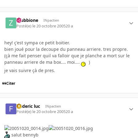
zzubbione
INpactien
Posté(e)
le 20 octobre 2005
20 a
hey! ç'est sympa ce petit boitier.
bien joué pour la decoupe du panneau arriere. tres propre.
(çà me fait penser quil va falloir que je planche a mort sur le
panneau arriere de ma box.... moi....
)
je vais suivre çà de pres.
Citer
frederic luc
INpactien
Posté(e)
le 20 octobre 2005
20 a
salut bennyb