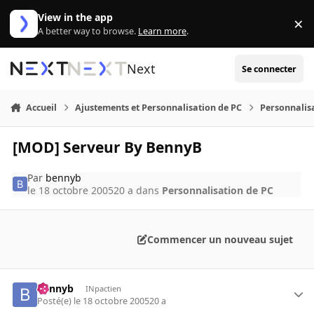
Aller au contenu
View in the app
×
Di
A better way to browse.
Learn more
.
Next
Se connecter
Accueil
Ajustements et Personnalisation de PC
Personnalis
[MOD] Serveur By BennyB
Par
bennyb
le 18 octobre 2005
20 a
dans
Personnalisation de PC
Commencer un nouveau sujet
bennyb
INpactien
Posté(e)
le 18 octobre 2005
20 a