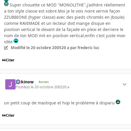
Super chouette ce MOD "MONOLITHE",j'adhére réellement
a ton style classe est sobre.Moi je le vois noire vernie façon
ZZUBBIONE (hyper classe) avec des pieds chromés en (boule)
comme RAVIMADE et un lecteur dvd mange disque en
position vertical le devant de la façade en plexi et derriere le
nom de ton MOD mit en position vertical,enfin c'est juste mon
idée
Modifié
le 20 octobre 2005
20 a
par frederic luc
Citer
jackinow
Ancien
Posté(e)
le 20 octobre 2005
20 a
un petit coup de mastique et hop le probleme à disparu
Citer