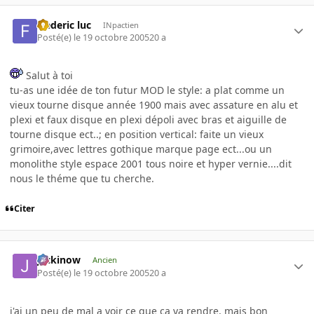
frederic luc
INpactien
Posté(e)
le 19 octobre 2005
20 a
Salut à toi
tu-as une idée de ton futur MOD le style: a plat comme un
vieux tourne disque année 1900 mais avec assature en alu et
plexi et faux disque en plexi dépoli avec bras et aiguille de
tourne disque ect..; en position vertical: faite un vieux
grimoire,avec lettres gothique marque page ect...ou un
monolithe style espace 2001 tous noire et hyper vernie....dit
nous le théme que tu cherche.
Citer
jackinow
Ancien
Posté(e)
le 19 octobre 2005
20 a
j'ai un peu de mal a voir ce que ça va rendre, mais bon