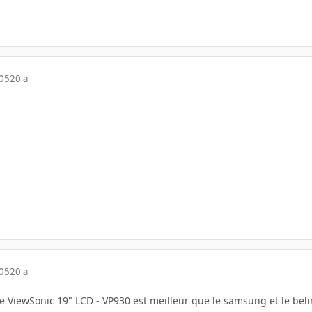
005
20 a
005
20 a
le ViewSonic 19" LCD - VP930 est meilleur que le samsung et le beli