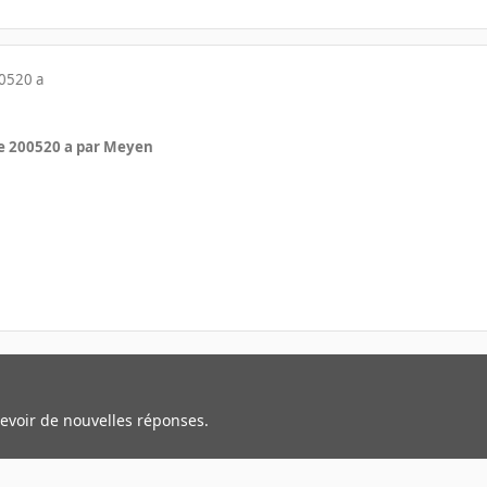
005
20 a
e 2005
20 a
par Meyen
cevoir de nouvelles réponses.