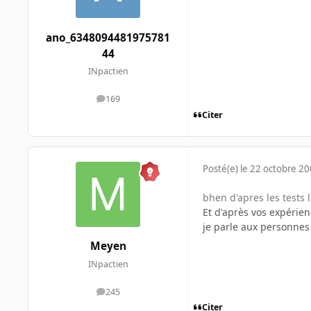
ano_6348094481975781
44
INpactien
169
messages
Citer
Posté(e)
le 22 octobre 2
bhen d'apres les tests 
Et d'après vos expérien
je parle aux personnes
Meyen
INpactien
245
messages
Citer