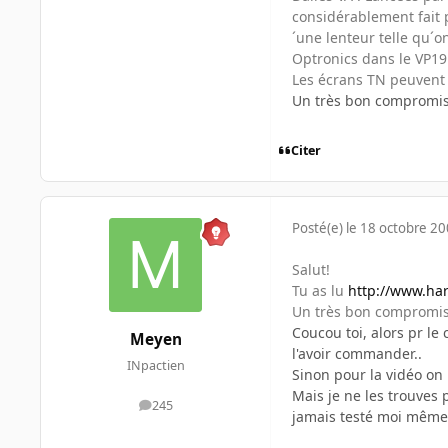
considérablement fait 
´une lenteur telle qu´o
Optronics dans le VP19
Les écrans TN peuvent 
Un très bon compromis s
Citer
Posté(e)
le 18 octobre 2
Salut!
Tu as lu
http://www.har
Un très bon compromis s
Coucou toi, alors pr le
Meyen
l'avoir commander..
INpactien
Sinon pour la vidéo on
Mais je ne les trouves 
245
messages
jamais testé moi même.