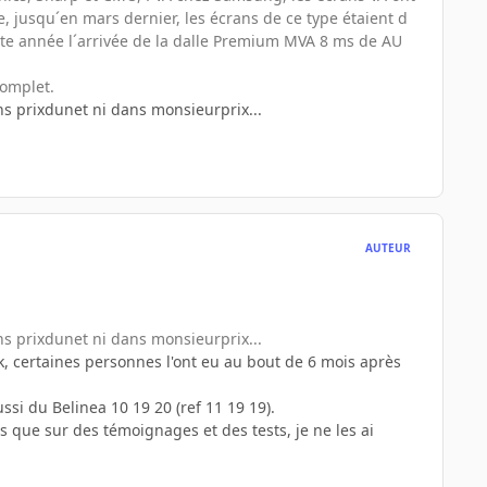
, jusqu´en mars dernier, les écrans de ce type étaient d
cette année l´arrivée de la dalle Premium MVA 8 ms de AU
complet.
ns prixdunet ni dans monsieurprix...
AUTEUR
ns prixdunet ni dans monsieurprix...
ock, certaines personnes l'ont eu au bout de 6 mois après
i du Belinea 10 19 20 (ref 11 19 19).
s que sur des témoignages et des tests, je ne les ai