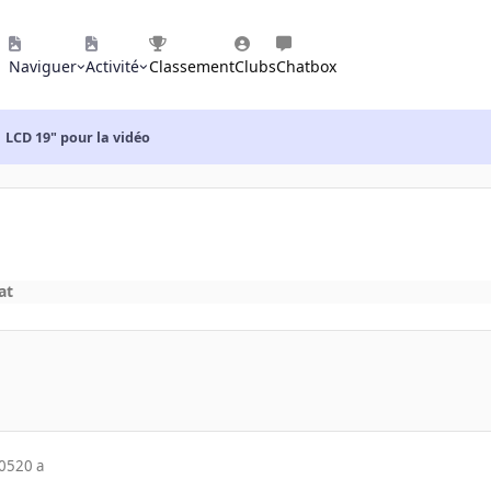
Naviguer
Activité
Classement
Clubs
Chatbox
LCD 19" pour la vidéo
at
005
20 a