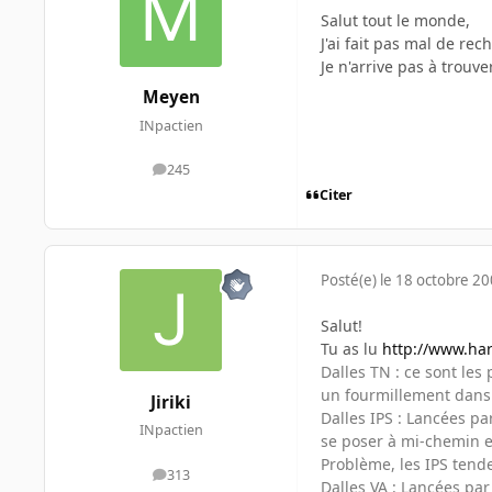
Salut tout le monde,
J'ai fait pas mal de rec
Je n'arrive pas à trouve
Meyen
INpactien
245
messages
Citer
Posté(e)
le 18 octobre 2
Salut!
Tu as lu
http://www.har
Dalles TN : ce sont les
un fourmillement dans l
Jiriki
Dalles IPS : Lancées pa
INpactien
se poser à mi-chemin en
Problème, les IPS tende
313
messages
Dalles VA : Lancées pa