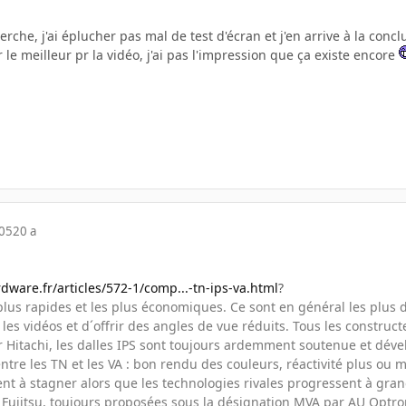
herche, j'ai éplucher pas mal de test d'écran et j'en arrive à la conc
r le meilleur pr la vidéo, j'ai pas l'impression que ça existe encore
005
20 a
dware.fr/articles/572-1/comp...-tn-ips-va.html
?
 plus rapides et les plus économiques. Ce sont en général les plus 
es vidéos et d´offrir des angles de vue réduits. Tous les construct
r Hitachi, les dalles IPS sont toujours ardemment soutenue et déve
tre les TN et les VA : bon rendu des couleurs, réactivité plus ou mo
nt à stagner alors que les technologies rivales progressent à gran
r Fujitsu, toujours proposées sous la désignation MVA par AU Optr