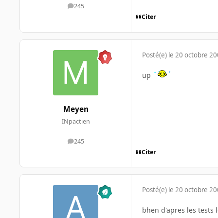
245
messages
Citer
Posté(e)
le 20 octobre 2
up
Meyen
INpactien
245
messages
Citer
Posté(e)
le 20 octobre 2
bhen d'apres les tests 