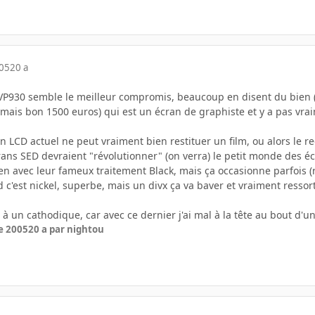
005
20 a
VP930 semble le meilleur compromis, beaucoup en disent du bien (vo
(mais bon 1500 euros) qui est un écran de graphiste et y a pas v
n LCD actuel ne peut vraiment bien restituer un film, ou alors le 
rans SED devraient "révolutionner" (on verra) le petit monde des é
en avec leur fameux traitement Black, mais ça occasionne parfois (r
d c'est nickel, superbe, mais un divx ça va baver et vraiment ressort
 à un cathodique, car avec ce dernier j'ai mal à la tête au bout d'u
e 2005
20 a
par nightou