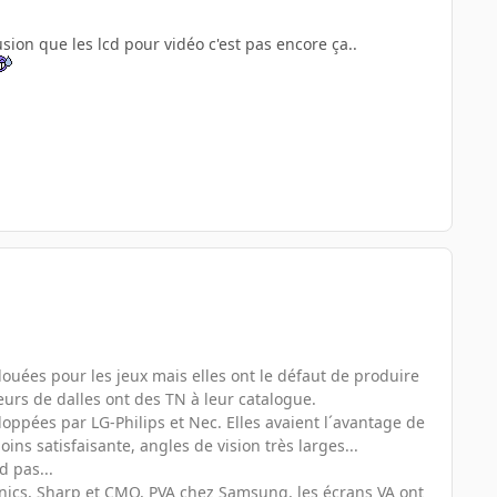
lusion que les lcd pour vidéo c'est pas encore ça..
douées pour les jeux mais elles ont le défaut de produire
eurs de dalles ont des TN à leur catalogue.
loppées par LG-Philips et Nec. Elles avaient l´avantage de
ins satisfaisante, angles de vision très larges...
d pas...
onics, Sharp et CMO, PVA chez Samsung, les écrans VA ont