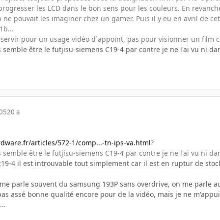
progresser les LCD dans le bon sens pour les couleurs. En revanche
n ne pouvait les imaginer chez un gamer. Puis il y eu en avril de 
1b...
servir pour un usage vidéo d´appoint, pas pour visionner un film 
emble être le futjisu-siemens C19-4 par contre je ne l'ai vu ni da
005
20 a
dware.fr/articles/572-1/comp...-tn-ips-va.html
?
emble être le futjisu-siemens C19-4 par contre je ne l'ai vu ni da
 c19-4 il est introuvable tout simplement car il est en ruptur de st
 me parle souvent du samsung 193P sans overdrive, on me parle auss
pas assé bonne qualité encore pour de la vidéo, mais je ne m'appui
..