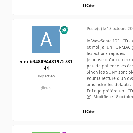
Citer
Posté(e)
le 18 octobre 2
le ViewSonic 19" LCD - 
et moi j'ai un FORMAC 
les actions rapides.
Je pense qu'aucun écra
ano_6348094481975781
peu de patience les éc
44
Sinon les SONY sont bi
INpactien
Pour la lecture d'un dv
amoindrir les défauts.
169
messages
Enfin je préfére un LCD
Modifié
le 18 octobr
Citer