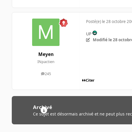
Posté(e)
le 28 octobre 2
UP
Modifié
le 28 octobr
Meyen
INpactien
245
messages
Citer
Archivé
Ce sujet est désormais archivé et ne peut plus re