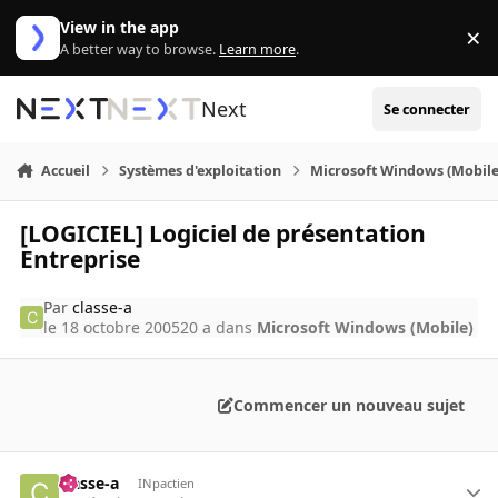
Aller au contenu
View in the app
×
Di
A better way to browse.
Learn more
.
Next
Se connecter
Accueil
Systèmes d'exploitation
Microsoft Windows (Mobile
[LOGICIEL] Logiciel de présentation
Entreprise
Par
classe-a
le 18 octobre 2005
20 a
dans
Microsoft Windows (Mobile)
Commencer un nouveau sujet
classe-a
INpactien