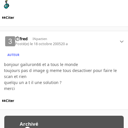
Citer
34fred
INpactien
Posté(e)
le 18 octobre 2005
20 a
AUTEUR
bonjour gailuron66 et a tous le monde
toujours pas d image g meme tous desactiver pour faire le
scan et rien
quelqu un a t il une solution ?
merci
Citer
Archivé