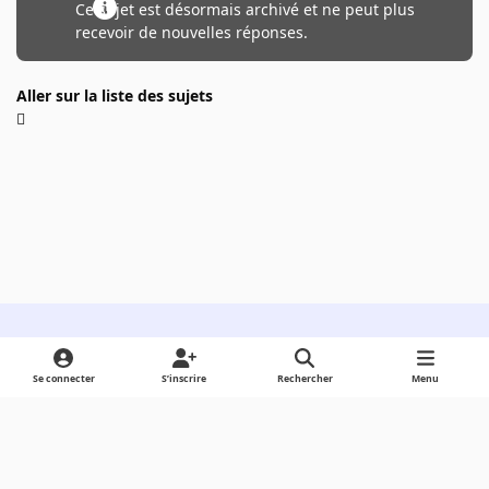
Ce sujet est désormais archivé et ne peut plus
recevoir de nouvelles réponses.
Aller sur la liste des sujets
Light Mode
Dark Mode
System Preference
Se connecter
S’inscrire
Rechercher
Menu
Langue
Cookies
Powered by
Invision Community