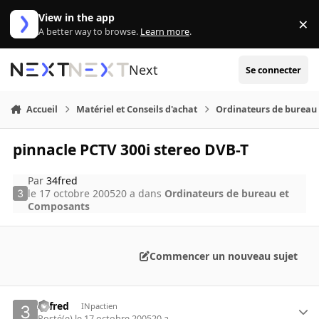
Aller au contenu
View in the app
×
Di
A better way to browse.
Learn more
.
Next
Se connecter
Accueil
Matériel et Conseils d'achat
Ordinateurs de bureau
pinnacle PCTV 300i stereo DVB-T
Par
34fred
le 17 octobre 2005
20 a
dans
Ordinateurs de bureau et
Composants
Commencer un nouveau sujet
34fred
INpactien
Posté(e)
le 17 octobre 2005
20 a