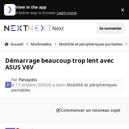
Aller au contenu
View in the app
×
Di
A better way to browse.
Learn more
.
Next
Se connecter
Accueil
Multimédia
Mobilité et périphériques portables
Démarrage beaucoup trop lent avec
ASUS V6V
Par
Panayotis
le 17 octobre 2005
20 a
dans
Mobilité et périphériques
portables
Commencer un nouveau sujet