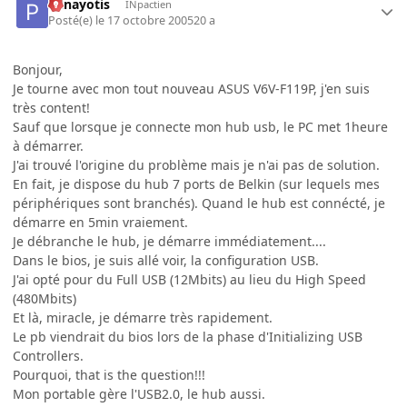
Panayotis
INpactien
Posté(e)
le 17 octobre 2005
20 a
Bonjour,
Je tourne avec mon tout nouveau ASUS V6V-F119P, j'en suis
très content!
Sauf que lorsque je connecte mon hub usb, le PC met 1heure
à démarrer.
J'ai trouvé l'origine du problème mais je n'ai pas de solution.
En fait, je dispose du hub 7 ports de Belkin (sur lequels mes
périphériques sont branchés). Quand le hub est connécté, je
démarre en 5min vraiement.
Je débranche le hub, je démarre immédiatement....
Dans le bios, je suis allé voir, la configuration USB.
J'ai opté pour du Full USB (12Mbits) au lieu du High Speed
(480Mbits)
Et là, miracle, je démarre très rapidement.
Le pb viendrait du bios lors de la phase d'Initializing USB
Controllers.
Pourquoi, that is the question!!!
Mon portable gère l'USB2.0, le hub aussi.