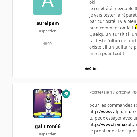
oki
le reset été inévitable !
je vais tester la réparat
par curiosité il y a bi
aurelpem
bien comment on fait
INpactien
Quelqu'un aurait t'il un
J'ai testé "ultimate boo
60
messages
existe t'il un utilitair
merci pour tout !
Citer
Posté(e)
le 17 octobre 2
pour les commandes s
http://www.alphaquar
tu peux essayer avec u
http://www.framasoft.n
gailuron66
le probleme etant que s
INpactien