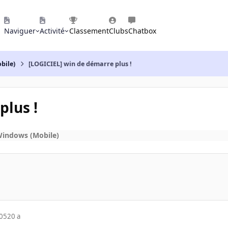
Naviguer
Activité
Classement
Clubs
Chatbox
bile)
[LOGICIEL] win de démarre plus !
plus !
Windows (Mobile)
005
20 a