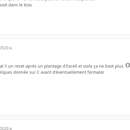
boot dans le bios
005
20 a
cial !! un reset aprés un plantage d'Excell et voila ça ne boot plus.
elques donnée sur C avant d'éventuellement formater
005
20 a