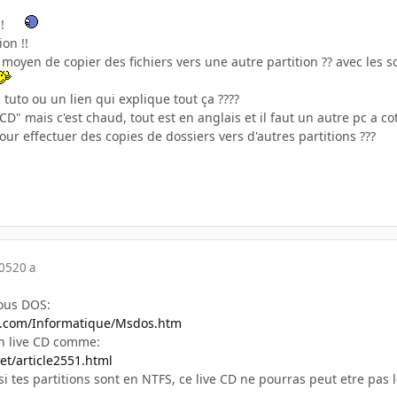
!!
ion !!
en moyen de copier des fichiers vers une autre partition ?? avec le
 tuto ou un lien qui explique tout ça ????
tCD" mais c'est chaud, tout est en anglais et il faut un autre pc a cot
e pour effectuer des copies de dossiers vers d'autres partitions ???
005
20 a
ous DOS:
k.com/Informatique/Msdos.htm
n live CD comme:
et/article2551.html
i tes partitions sont en NTFS, ce live CD ne pourras peut etre pas l