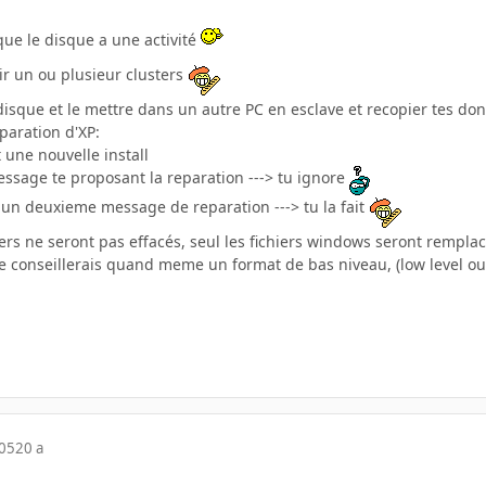
ue le disque a une activité
air un ou plusieur clusters
sque et le mettre dans un autre PC en esclave et recopier tes donné
paration d'XP:
t une nouvelle install
ssage te proposant la reparation ---> tu ignore
s un deuxieme message de reparation ---> tu la fait
ers ne seront pas effacés, seul les fichiers windows seront rempla
e conseillerais quand meme un format de bas niveau, (low level ou z
005
20 a