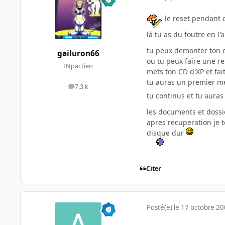
le reset pendant q
là tu as du foutre en l'
tu peux demonter ton di
gailuron66
ou tu peux faire une re
INpactien
mets ton CD d'XP et fai
tu auras un premier me
7,3 k
messages
tu continus et tu aura
les documents et dossi
apres recuperation je t
disque dur
Citer
Posté(e)
le 17 octobre 2