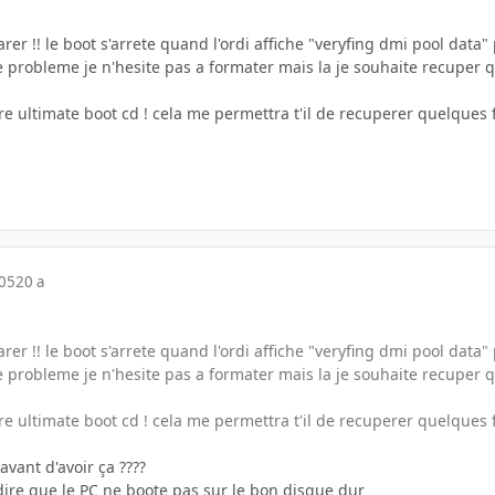
r !! le boot s'arrete quand l'ordi affiche "veryfing dmi pool data" 
probleme je n'hesite pas a formater mais la je souhaite recuper 
taire ultimate boot cd ! cela me permettra t'il de recuperer quelques
005
20 a
r !! le boot s'arrete quand l'ordi affiche "veryfing dmi pool data" 
probleme je n'hesite pas a formater mais la je souhaite recuper 
taire ultimate boot cd ! cela me permettra t'il de recuperer quelques
 avant d'avoir ça ????
ire que le PC ne boote pas sur le bon disque dur