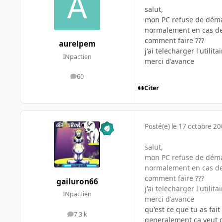
salut,
mon PC refuse de démare
normalement en cas de 
comment faire ???
aurelpem
j'ai telecharger l'utili
INpactien
merci d'avance
60
messages
Citer
Posté(e)
le 17 octobre 2
salut,
mon PC refuse de démare
normalement en cas de 
comment faire ???
gailuron66
j'ai telecharger l'utili
INpactien
merci d'avance
qu'est ce que tu as fait
7,3 k
messages
generalement ça veut d