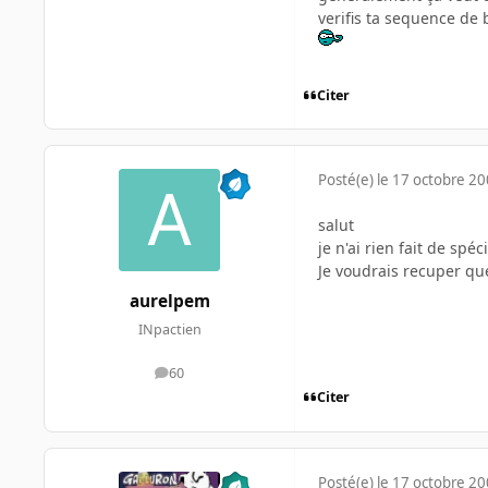
verifis ta sequence de 
Citer
Posté(e)
le 17 octobre 2
salut
je n'ai rien fait de spé
Je voudrais recuper qu
aurelpem
INpactien
60
messages
Citer
Posté(e)
le 17 octobre 2