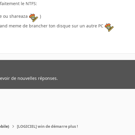
rfaitement le NTFS:
le ou shareaza
)
quand meme de brancher ton disque sur un autre PC
cevoir de nouvelles réponses.
bile)
[LOGICIEL] win de démarre plus !