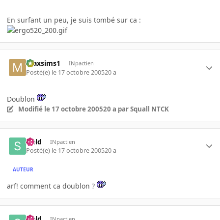
En surfant un peu, je suis tombé sur ca :
maxsims1
INpactien
Posté(e)
le 17 octobre 2005
20 a
Doublon
Modifié
le 17 octobre 2005
20 a
par Squall NTCK
sield
INpactien
Posté(e)
le 17 octobre 2005
20 a
AUTEUR
arf! comment ca doublon ?
sield
INpactien