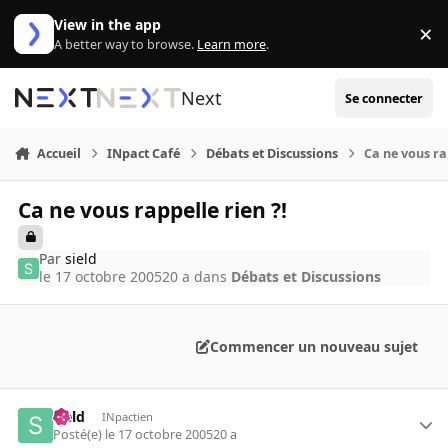
Aller au contenu
View in the app
×
Di
A better way to browse.
Learn more
.
Next
Se connecter
Accueil
INpact Café
Débats et Discussions
Ca ne vous ra
Ca ne vous rappelle rien ?!
Par
sield
le 17 octobre 2005
20 a
dans
Débats et Discussions
Commencer un nouveau sujet
sield
INpactien
Posté(e)
le 17 octobre 2005
20 a