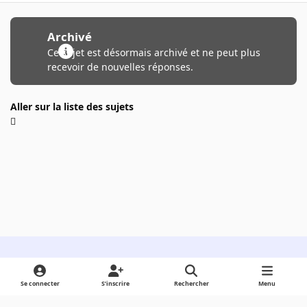
Archivé
Ce sujet est désormais archivé et ne peut plus
recevoir de nouvelles réponses.
Aller sur la liste des sujets
Light Mode
Dark Mode
System Preference
Se connecter
S’inscrire
Rechercher
Menu
Langue
Cookies