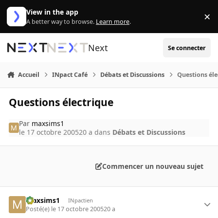
Aller au contenu
View in the app
×
Di
A better way to browse.
Learn more
.
Next
Se connecter
Accueil
INpact Café
Débats et Discussions
Questions éle
Questions électrique
Par
maxsims1
le 17 octobre 2005
20 a
dans
Débats et Discussions
Commencer un nouveau sujet
maxsims1
INpactien
Posté(e)
le 17 octobre 2005
20 a