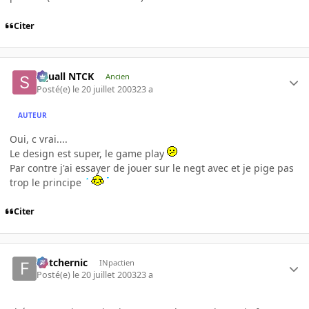
Citer
Squall NTCK
Ancien
Posté(e)
le 20 juillet 2003
23 a
AUTEUR
Oui, c vrai....
Le design est super, le game play
Par contre j'ai essayer de jouer sur le negt avec et je pige pas
trop le principe
Citer
fletchernic
INpactien
Posté(e)
le 20 juillet 2003
23 a