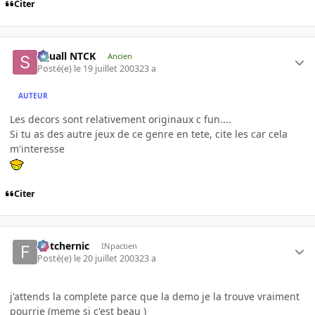
Citer
Squall NTCK
Ancien
Posté(e)
le 19 juillet 2003
23 a
AUTEUR
Les decors sont relativement originaux c fun....
Si tu as des autre jeux de ce genre en tete, cite les car cela
m'interesse
Citer
fletchernic
INpactien
Posté(e)
le 20 juillet 2003
23 a
j'attends la complete parce que la demo je la trouve vraiment
pourrie (meme si c'est beau )