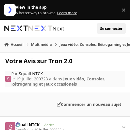
Aller au contenu
View in the app
×
Di
A better way to browse.
Learn more
.
Next
Se connecter
Accueil
Multimédia
Jeux vidéo, Consoles, Rétrogaming et J
Votre Avis sur Tron 2.0
Par
Squall NTCK
le 19 juillet 2003
23 a
dans
Jeux vidéo, Consoles,
Rétrogaming et Jeux occasionels
Commencer un nouveau sujet
Squall NTCK
Ancien
Posté(e)
le 19 juillet 2003
23 a