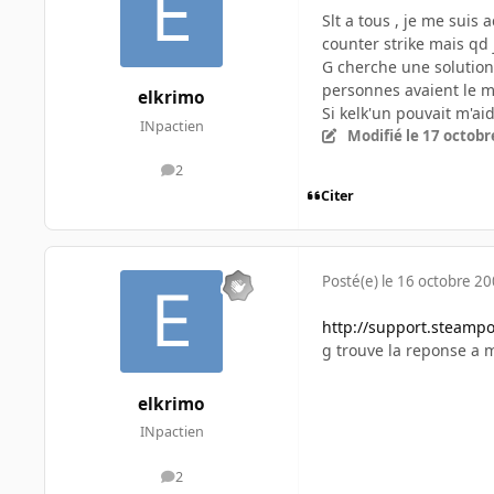
Slt a tous , je me suis
counter strike mais qd
G cherche une solution 
personnes avaient le m
elkrimo
Si kelk'un pouvait m'aid
INpactien
Modifié
le 17 octobr
2
messages
Citer
Posté(e)
le 16 octobre 2
http://support.steam
g trouve la reponse a 
elkrimo
INpactien
2
messages