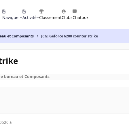
Naviguer
Activité
Classement
Clubs
Chatbox
reau et Composants
[CG] Geforce 6200 counter strike
trike
de bureau et Composants
005
20 a