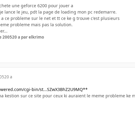
 achete une geforce 6200 pour jouer a
 je lance le jeu, pdt la page de loading mon pc redemarre.
a ce probleme sur le net et tt ce ke g trouve c'est plusieurs
eme probleme mais pas la solution.
er...
e 2005
20 a
par elkrimo
005
20 a
powered.com/cgi-bin/st...SZwX3BhZ2U9MQ**
ma kestion sur ce site pour ceux ki auraient le meme probleme ke 