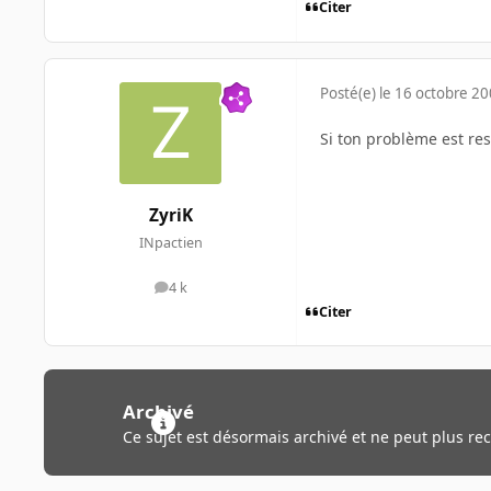
Citer
Posté(e)
le 16 octobre 2
Si ton problème est res
ZyriK
INpactien
4 k
messages
Citer
Archivé
Ce sujet est désormais archivé et ne peut plus re