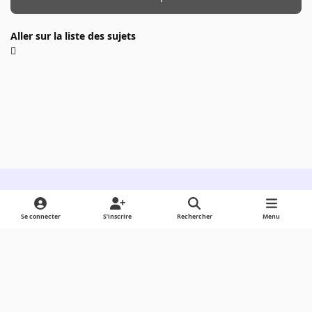
Aller sur la liste des sujets
Light Mode
Dark Mode
System Preference
Se connecter
S’inscrire
Rechercher
Menu
Langue
Cookies
Powered by
Invision Community