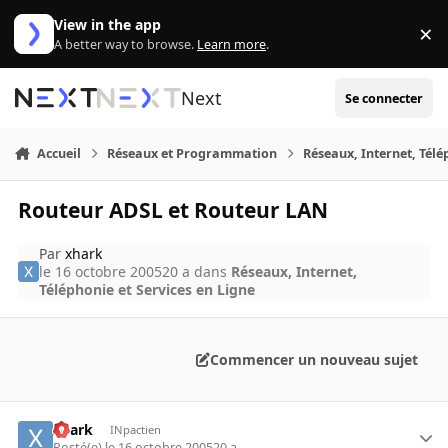
Aller au contenu
View in the app
×
Di
A better way to browse.
Learn more
.
Next
Se connecter
Accueil
Réseaux et Programmation
Réseaux, Internet, Télé
Routeur ADSL et Routeur LAN
Par
xhark
le 16 octobre 2005
20 a
dans
Réseaux, Internet,
Téléphonie et Services en Ligne
Commencer un nouveau sujet
xhark
INpactien
Posté(e)
le 16 octobre 2005
20 a