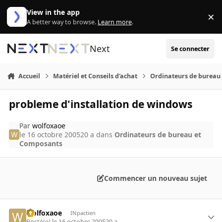
Aller au contenu
View in the app
×
Di
A better way to browse.
Learn more
.
Next
Se connecter
Accueil
Matériel et Conseils d'achat
Ordinateurs de bureau
probleme d'installation de windows
Par
wolfoxaoe
le 16 octobre 2005
20 a
dans
Ordinateurs de bureau et
Composants
Commencer un nouveau sujet
wolfoxaoe
INpactien
Posté(e)
le 16 octobre 2005
20 a