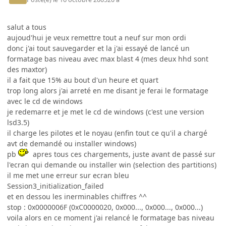
salut a tous
aujoud'hui je veux remettre tout a neuf sur mon ordi
donc j'ai tout sauvegarder et la j'ai essayé de lancé un
formatage bas niveau avec max blast 4 (mes deux hhd sont
des maxtor)
il a fait que 15% au bout d'un heure et quart
trop long alors j'ai arreté en me disant je ferai le formatage
avec le cd de windows
je redemarre et je met le cd de windows (c'est une version
lsd3.5)
il charge les pilotes et le noyau (enfin tout ce qu'il a chargé
avt de demandé ou installer windows)
pb
apres tous ces chargements, juste avant de passé sur
l'ecran qui demande ou installer win (selection des partitions)
il me met une erreur sur ecran bleu
Session3_initialization_failed
et en dessou les inerminables chiffres ^^
stop : 0x0000006F (0xC0000020, 0x000..., 0x000..., 0x000...)
voila alors en ce moment j'ai relancé le formatage bas niveau