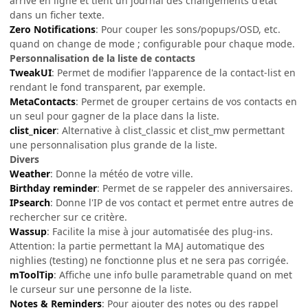
arrive en ligne et tient un journal des changements d'état
dans un ficher texte.
Zero Notifications
: Pour couper les sons/popups/OSD, etc.
quand on change de mode ; configurable pour chaque mode.
Personnalisation de la liste de contacts
TweakUI
: Permet de modifier l'apparence de la contact-list en
rendant le fond transparent, par exemple.
MetaContacts
: Permet de grouper certains de vos contacts en
un seul pour gagner de la place dans la liste.
clist_nicer
: Alternative à clist_classic et clist_mw permettant
une personnalisation plus grande de la liste.
Divers
Weather
: Donne la météo de votre ville.
Birthday reminder
: Permet de se rappeler des anniversaires.
IPsearch
: Donne l'IP de vos contact et permet entre autres de
rechercher sur ce critère.
Wassup
: Facilite la mise à jour automatisée des plug-ins.
Attention: la partie permettant la MAJ automatique des
nighlies (testing) ne fonctionne plus et ne sera pas corrigée.
mToolTip
: Affiche une info bulle parametrable quand on met
le curseur sur une personne de la liste.
Notes & Reminders
: Pour ajouter des notes ou des rappel