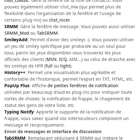
clist_classic
: Gère la fenêtre de la liste de contacts. Vous
pouvez également utiliser clist_mw (qui permet plus de
flexibilité dans l'organisation de la fenêtre et l'usage de
certains plug-ins) ou
clist_nicer
.
SRMM
: Gère la fenêtre de message. Vous pouvez aussi utiliser
SRMM_Mod
ou
TabSRMM
.
SmileyAdd
: Permet d'avoir des smileys :). Vous pouvez utiliser
un jeu de smiley spécifique par protocole ou un seul pour
tous, parmi les jeux disponibles vous trouverez les jeux
officiels des clients (
MSN
,
ICQ
, AIM...) ou celui de drasche avec
les smileys de HFR (
full
ou
light
).
History++
: Permet une visualisation plus agréable et
confortable de l'historique, permet l'export en TXT, HTML, etc.
PopUp Plus
: Affiche
de petites fenêtres de notification
utilisées par beaucoup d'autres plug-ins pour indiquer toute
sortes de choses: la notification de frappe, le chagement de
statut des gens de votre liste, etc.
Typing Notify
: Apporte le supporte de la notification de
frappe, vous savez quand vos interlocuteurs composent un
message et reciproquement.
Envoi de messages et interface de discussion
TabSRMM
: Remplaçant séduisant à SRMM qui intègre le