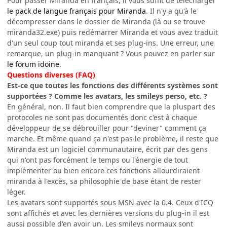
Pour passer Miranda en français, il vous suffit de télécharger
le pack de langue français pour Miranda
. Il n'y a qu'à le
décompresser dans le dossier de Miranda (là ou se trouve
miranda32.exe) puis redémarrer Miranda et vous avez traduit
d'un seul coup tout miranda et ses plug-ins. Une erreur, une
remarque, un plug-in manquant ? Vous pouvez en parler sur
le forum idoine
.
Questions diverses (FAQ)
Est-ce que toutes les fonctions des différents systèmes sont
supportées ? Comme les avatars, les smileys perso, etc. ?
En général, non. Il faut bien comprendre que la pluspart des
protocoles ne sont pas documentés donc c'est à chaque
développeur de se débrouiller pour "deviner" comment ça
marche. Et même quand ça n'est pas le problème, il reste que
Miranda est un logiciel communautaire, écrit par des gens
qui n'ont pas forcément le temps ou l'énergie de tout
implémenter ou bien encore ces fonctions allourdiraient
miranda à l'excès, sa philosophie de base étant de rester
léger.
Les avatars sont supportés sous MSN avec la 0.4. Ceux d'ICQ
sont affichés et avec les dernières versions du plug-in il est
aussi possible d'en avoir un. Les smileys normaux sont