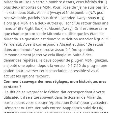
Miranda utilise un certain nombre d'états, ceux hérités d'ICQ
plus deux importés de MSN. Pour l'idée de "je ne suis pas là",
il existe deux états: Absent (Away) et Indisponible (N/A pour
Not Available, parfois sous-titré "Extended Away" sous ICQ)
alors que MSN en a deux autres qui sont "De retour dans une
minute" (Be Right Back) et Absent (Away). Or il est nécessaire
que chaque protocole de Miranda n'utilise que les états de
Miranda. La question est donc: "que doit-on associer à quoi ?".
Par défaut, Absent correspond à Absent et donc "De retour
dans une minute" se retrouve associé à Indisponible.
Personnelement je trouve cela illogique. Suite à des
demandes répétées, le développeur de plug-in MSN, ghazan,
a ajouté une option depuis la version 0.1.7.10 du plug-in une
option pour inverser cette association accessible si vous
activez les options "expert".
Comment sauvegarder mes réglages, mon historique, mes
contacts ?
Il suffit de sauvegarder le fichier .dat correspondant à votre
utilisateur: il se situe souvent dans le dossier de Miranda,
parfois dans votre dossier "Application Data" (pour y accéder:
Démarrer => Exécuter puis entrez %appdata% suivi de OK)