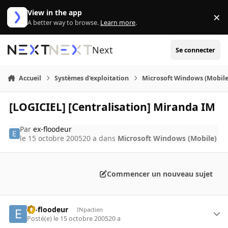
Aller au contenu
View in the app
×
Di
A better way to browse.
Learn more
.
Next
Se connecter
Accueil
Systèmes d'exploitation
Microsoft Windows (Mobile
[LOGICIEL] [Centralisation] Miranda IM
Par
ex-floodeur
le 15 octobre 2005
20 a
dans
Microsoft Windows (Mobile)
Commencer un nouveau sujet
ex-floodeur
INpactien
Posté(e)
le 15 octobre 2005
20 a