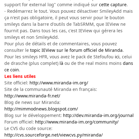
support for external log" comme indiqué sur
cette capture
.
- Redémarrez le tout. Vous pouvez désactiver SmileyAdd mais
ça n'est pas obligatoire, il peut vous servir pour le bouton
smileys dans la barre d'outils de TabSRMM, que IEView ne
fournit pas. Dans tous les cas, c'est IEView qui gérera les
smileys et non SmileyAdd.
Pour plus de détails et de commentaires, vous pouvez
consulter le
topic IEView sur le forum officiel de Miranda
.
Pour les smileys HFR, vous avez le pack de Stefoufou
ici
, celui
de drasche (plus complet)
là
ou de the real moins moins
dans
ce coin
.
Les liens utiles
Site officiel:
http://www.miranda-im.org/
Site de la communauté Miranda en français:
http://www.miranda-fr.net/
Blog de news sur Miranda:
http://mimmodnews.blogspot.com/
Blog sur le développement:
http://dev.miranda-im.org/journal
Forum officiel:
http://www.miranda-im.org/community/
Le CVS du code source:
http://cvs.sourceforge.net/viewcvs.py/miranda/