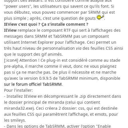
support des avatars. Il est considéré comme adapté aux
"power users", les utilisateurs qui savent ce qu'ils font. Si
vous débutez, vous pouvez commencer par SRMM qui est
plus simple ; après, c'est une question de gouts
.
IEView c'est quoi ? Ça s'installe comment ?
IEView
remplace le composant RTF qui sert à l'affichages des
messages dans SRMM et TabSRMM pas un composant
utilisant Internet Explorer pour l'affichage. Ceci permet un
très haut niveau de personnalisation
via
des feuilles CSS ainsi
que le support des gif animés.
[:icon4] Attention ! Ce plug-in est considéré comme au stade
pre-alpha, il marche comme il veut, donc ne vous plaignez
pas si ça ne marche pas. De plus il nécessite et ne marche
qu'avec la version 0.9.9.5 de TabSRMM minimum, disponible
sur le forum officiel TabSRMM
.
Pour l'installer:
- Installez IEView en décompressant le .zip directement dans
le dossier principal de miranda (celui qui contient
miranda32.exe). Ceci créera 2 dossier: css, qui est destinée
aux feuilles CSS qui paramètrent l'affichage, et emots, pour
les smileys.
- Dans les options de TabSRMM, activer l'option "Enable