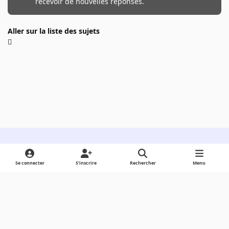
recevoir de nouvelles réponses.
Aller sur la liste des sujets
Light Mode
Dark Mode
System Preference
Se connecter
S’inscrire
Rechercher
Menu
Langue
Cookies
Powered by
Invision Community