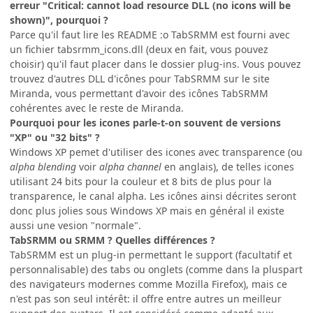
erreur "Critical: cannot load resource DLL (no icons will be
shown)", pourquoi ?
Parce qu'il faut lire les README :o TabSRMM est fourni avec
un fichier tabsrmm_icons.dll (deux en fait, vous pouvez
choisir) qu'il faut placer dans le dossier plug-ins. Vous pouvez
trouvez d'autres DLL d'icônes pour TabSRMM sur le site
Miranda, vous permettant d'avoir des icônes TabSRMM
cohérentes avec le reste de Miranda.
Pourquoi pour les icones parle-t-on souvent de versions
"XP" ou "32 bits" ?
Windows XP pemet d'utiliser des icones avec transparence (ou
alpha blending
voir
alpha channel
en anglais), de telles icones
utilisant 24 bits pour la couleur et 8 bits de plus pour la
transparence, le canal alpha. Les icônes ainsi décrites seront
donc plus jolies sous Windows XP mais en général il existe
aussi une vesion "normale".
TabSRMM ou SRMM ? Quelles différences ?
TabSRMM est un plug-in permettant le support (facultatif et
personnalisable) des tabs ou onglets (comme dans la pluspart
des navigateurs modernes comme Mozilla Firefox), mais ce
n'est pas son seul intérêt: il offre entre autres un meilleur