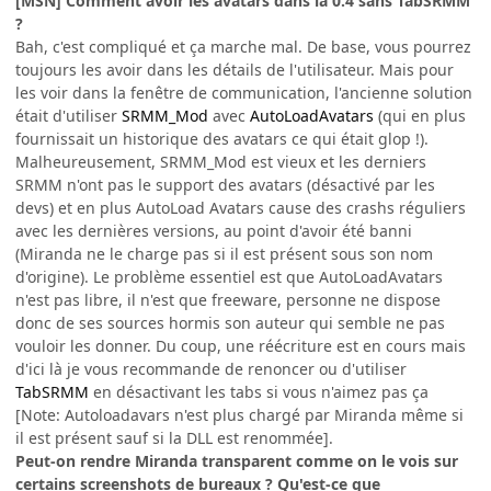
[MSN] Comment avoir les avatars dans la 0.4 sans TabSRMM
?
Bah, c'est compliqué et ça marche mal. De base, vous pourrez
toujours les avoir dans les détails de l'utilisateur. Mais pour
les voir dans la fenêtre de communication, l'ancienne solution
était d'utiliser
SRMM_Mod
avec
AutoLoadAvatars
(qui en plus
fournissait un historique des avatars ce qui était glop !).
Malheureusement, SRMM_Mod est vieux et les derniers
SRMM n'ont pas le support des avatars (désactivé par les
devs) et en plus AutoLoad Avatars cause des crashs réguliers
avec les dernières versions, au point d'avoir été banni
(Miranda ne le charge pas si il est présent sous son nom
d'origine). Le problème essentiel est que AutoLoadAvatars
n'est pas libre, il n'est que freeware, personne ne dispose
donc de ses sources hormis son auteur qui semble ne pas
vouloir les donner. Du coup, une réécriture est en cours mais
d'ici là je vous recommande de renoncer ou d'utiliser
TabSRMM
en désactivant les tabs si vous n'aimez pas ça
[Note: Autoloadavars n'est plus chargé par Miranda même si
il est présent sauf si la DLL est renommée].
Peut-on rendre Miranda transparent comme on le vois sur
certains screenshots de bureaux ? Qu'est-ce que