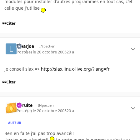
modules pour installer d'autres programmes en tout cas, c'et
celle que j'utilise
Citer
lebarjoe
INpactien
Posté(e)
le 20 octobre 2005
20 a
je conseil slax =>
http://slax.linux-live.org/?lang=fr
Citer
latruite
INpactien
Posté(e)
le 20 octobre 2005
20 a
AUTEUR
Ben en faite j'ai pas trop avancé!!
j'arrive pas a booter!!
La carte mere le permet ca c'est sur,