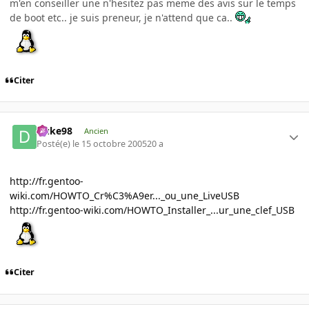
m'en conseiller une n'hesitez pas meme des avis sur le temps
de boot etc.. je suis preneur, je n'attend que ca..
Citer
Duke98
Ancien
Posté(e)
le 15 octobre 2005
20 a
http://fr.gentoo-
wiki.com/HOWTO_Cr%C3%A9er..._ou_une_LiveUSB
http://fr.gentoo-wiki.com/HOWTO_Installer_...ur_une_clef_USB
Citer