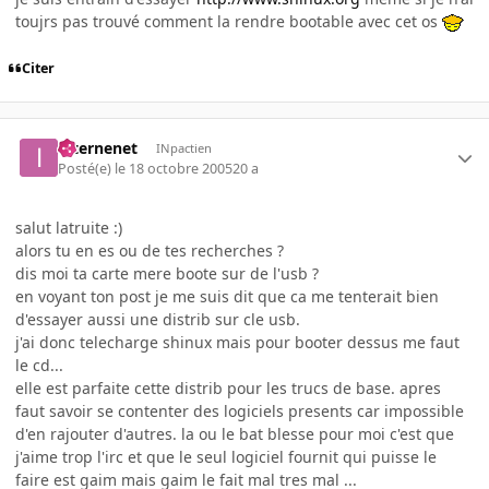
toujrs pas trouvé comment la rendre bootable avec cet os
Citer
internenet
INpactien
Posté(e)
le 18 octobre 2005
20 a
salut latruite :)
alors tu en es ou de tes recherches ?
dis moi ta carte mere boote sur de l'usb ?
en voyant ton post je me suis dit que ca me tenterait bien
d'essayer aussi une distrib sur cle usb.
j'ai donc telecharge shinux mais pour booter dessus me faut
le cd...
elle est parfaite cette distrib pour les trucs de base. apres
faut savoir se contenter des logiciels presents car impossible
d'en rajouter d'autres. la ou le bat blesse pour moi c'est que
j'aime trop l'irc et que le seul logiciel fournit qui puisse le
faire est gaim mais gaim le fait mal tres mal ...