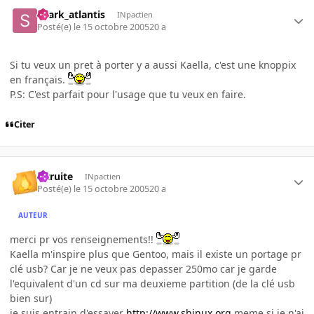
shark_atlantis
INpactien
Posté(e)
le 15 octobre 2005
20 a
Si tu veux un pret à porter y a aussi Kaella, c'est une knoppix
en français.
P.S: C'est parfait pour l'usage que tu veux en faire.
Citer
latruite
INpactien
Posté(e)
le 15 octobre 2005
20 a
AUTEUR
merci pr vos renseignements!!
Kaella m'inspire plus que Gentoo, mais il existe un portage pr
clé usb? Car je ne veux pas depasser 250mo car je garde
l'equivalent d'un cd sur ma deuxieme partition (de la clé usb
bien sur)
je suis entrain d'essayer
http://www.shinux.org
meme si je n'ai