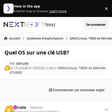
Aller au contenu
View in the app
×
Di
A better way to browse.
Learn more
.
Next
Se connecter
Accueil
Systèmes d'exploitation
GNU/Linux, *BSD et dérivé
Quel OS sur une clé USB?
Par
latruite
le 15 octobre 2005
20 a
dans
GNU/Linux, *BSD et dérivés
d'UNIX
Commencer un nouveau sujet
latruite
INpactien
Posté(e)
le 15 octobre 2005
20 a