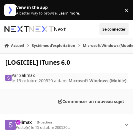
Aller au contenu
View in the app
×
Di
A better way to browse.
Learn more
.
Next
Se connecter
Accueil
Systèmes d'exploitation
Microsoft Windows (Mobile
[LOGICIEL] iTunes 6.0
Par
Salimax
le 15 octobre 2005
20 a
dans
Microsoft Windows (Mobile)
Commencer un nouveau sujet
Salimax
INpactien
Posté(e)
le 15 octobre 2005
20 a