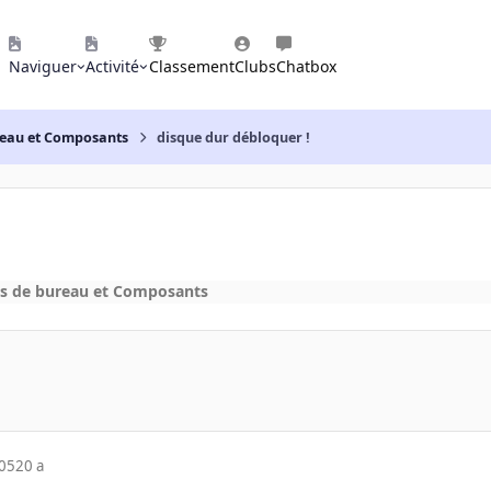
Naviguer
Activité
Classement
Clubs
Chatbox
reau et Composants
disque dur débloquer !
s de bureau et Composants
005
20 a