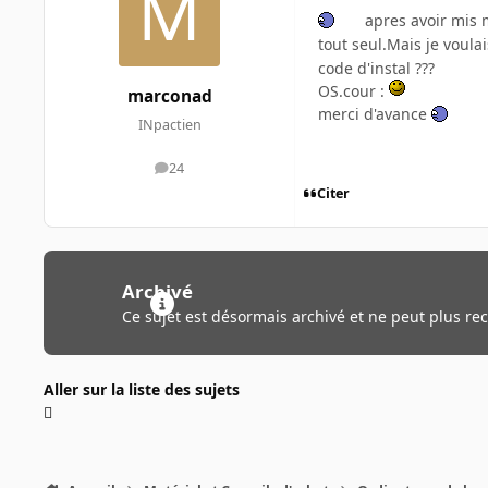
apres avoir mis m
tout seul.Mais je voula
code d'instal ???
OS.cour :
marconad
merci d'avance
INpactien
24
messages
Citer
Archivé
Ce sujet est désormais archivé et ne peut plus re
Aller sur la liste des sujets