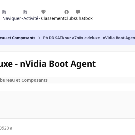
Naviguer
Activité
Classement
Clubs
Chatbox
reau et Composants
Pb DD SATA sur a7n8x-e deluxe - nVidia Boot Agen
uxe - nVidia Boot Agent
 bureau et Composants
005
20 a