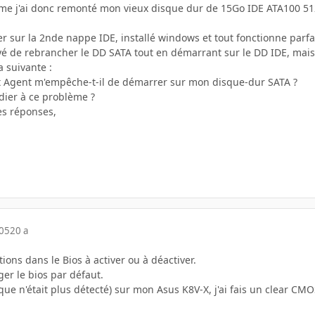
ème j'ai donc remonté mon vieux disque dur de 15Go IDE ATA100 51
er sur la 2nde nappe IDE, installé windows et tout fonctionne parf
yé de rebrancher le DD SATA tout en démarrant sur le DD IDE, mais 
 suivante :
t Agent m'empêche-t-il de démarrer sur mon disque-dur SATA ?
ier à ce problème ?
es réponses,
005
20 a
tions dans le Bios à activer ou à déactiver.
er le bios par défaut.
que n'était plus détecté) sur mon Asus K8V-X, j'ai fais un clear CMOS