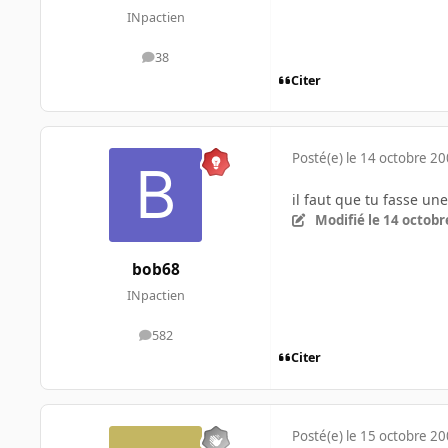
INpactien
38
messages
Citer
Posté(e)
le 14 octobre 2
il faut que tu fasse un
Modifié
le 14 octobr
bob68
INpactien
582
messages
Citer
Posté(e)
le 15 octobre 2