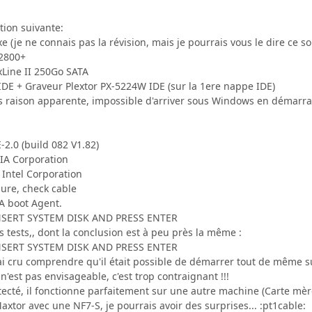
tion suivante:
(je ne connais pas la révision, mais je pourrais vous le dire ce soi
2800+
Line II 250Go SATA
E + Graveur Plextor PX-5224W IDE (sur la 1ere nappe IDE)
ans raison apparente, impossible d'arriver sous Windows en démarra
2.0 (build 082 V1.82)
IA Corporation
Intel Corporation
lure, check cable
A boot Agent.
NSERT SYSTEM DISK AND PRESS ENTER
s tests,, dont la conclusion est à peu près la même :
NSERT SYSTEM DISK AND PRESS ENTER
ai cru comprendre qu'il était possible de démarrer tout de même 
n'est pas envisageable, c'est trop contraignant !!!
ecté, il fonctionne parfaitement sur une autre machine (Carte mère
axtor avec une NF7-S, je pourrais avoir des surprises... :pt1cable: