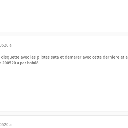
005
20 a
e disquette avec les pilotes sata et demarer avec cette derniere et 
e 2005
20 a
par bob68
005
20 a