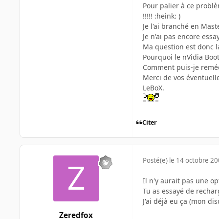
Pour palier à ce probl
!!!!! :heink: )
Je l'ai branché en Mast
Je n'ai pas encore essa
Ma question est donc la
Pourquoi le nVidia Boo
Comment puis-je reméd
Merci de vos éventuell
LeBoX.
Citer
Posté(e)
le 14 octobre 2
Il n'y aurait pas une op
Tu as essayé de recharg
J'ai déjà eu ça (mon dis
Zeredfox