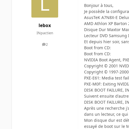
Bonjour à tous,
Je possède la configura
AsusTeK A7N8X-E Deluxe 
AMD Athlon XP Barton 
lebox
Disque Dur Maxtor Max
INpactien
Lecteur DVD Samsung ID
Et depuis hier soir, s
2
messages
Boot from CD:
Boot from CD:
NVIDIA Boot Agent, PXE-
Copyright © 2001 NVID
Copyright © 1997-2000 
PXE-E61: Media test fai
PXE-M0F: Exiting NVIDI
DISK BOOT FAILURE, I
Suivent ensuite d'autre
DISK BOOT FAILURE, I
Après une recherche j'
dans un lecteur, ce qui 
Mon disque dur est dét
essayé de boot sur le M