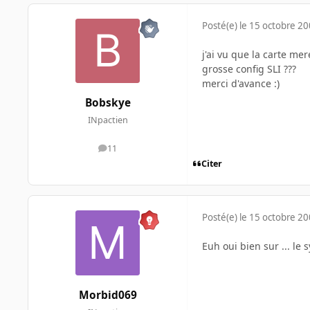
Posté(e)
le 15 octobre 2
j'ai vu que la carte m
grosse config SLI ???
merci d'avance :)
Bobskye
INpactien
11
messages
Citer
Posté(e)
le 15 octobre 2
Euh oui bien sur ... le 
Morbid069