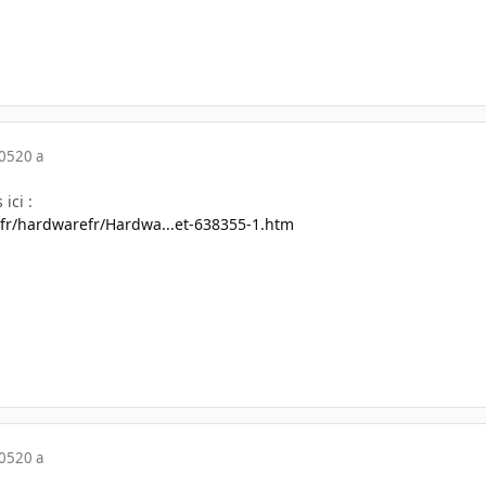
005
20 a
ici :
.fr/hardwarefr/Hardwa...et-638355-1.htm
005
20 a