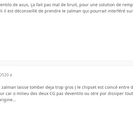
ntilo de asus, ça fait pas mal de bruit, pour une solution de rempla
 il est déconseillé de prendre le zalman qui pourrait interféré sur l
005
20 a
e zalman laisse tomber deja trop gros ( le chipset est coincé entre
ur car o milieu des deux CG pas deventilo ou otre por dissiper tout 
igine...