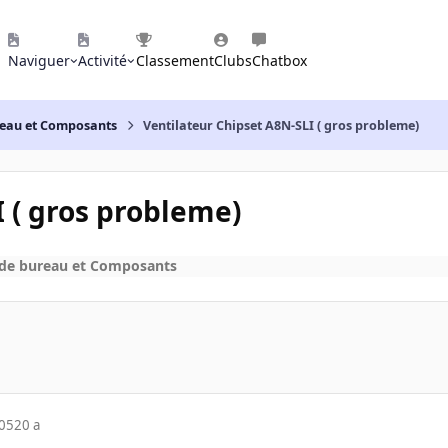
Naviguer
Activité
Classement
Clubs
Chatbox
reau et Composants
Ventilateur Chipset A8N-SLI ( gros probleme)
 ( gros probleme)
 de bureau et Composants
005
20 a