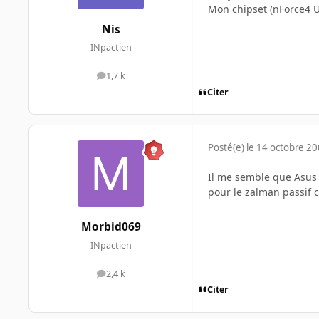
Mon chipset (nForce4 U
Nis
INpactien
1,7 k
messages
Citer
Posté(e)
le 14 octobre 2
Il me semble que Asus c
pour le zalman passif ca
Morbid069
INpactien
2,4 k
messages
Citer