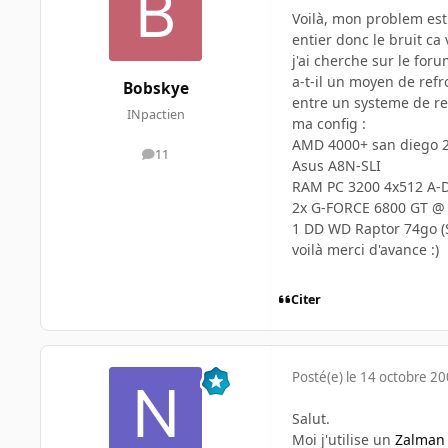
Voilà, mon problem est 
entier donc le bruit ca 
j'ai cherche sur le for
a-t-il un moyen de refr
Bobskye
entre un systeme de ref
INpactien
ma config :
AMD 4000+ san diego 2
11
messages
Asus A8N-SLI
RAM PC 3200 4x512 A-
2x G-FORCE 6800 GT @ 
1 DD WD Raptor 74go (S
voilà merci d'avance :)
Citer
Posté(e)
le 14 octobre 2
Salut.
Moi j'utilise un
Zalman