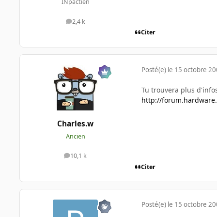
INpactien
2,4 k
messages
Citer
Posté(e)
le 15 octobre 2
Tu trouvera plus d'infos 
http://forum.hardware
Charles.w
Ancien
10,1 k
messages
Citer
Posté(e)
le 15 octobre 2