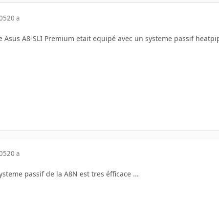
005
20 a
ere Asus A8-SLI Premium etait equipé avec un systeme passif heatpi
005
20 a
systeme passif de la A8N est tres éfficace ...