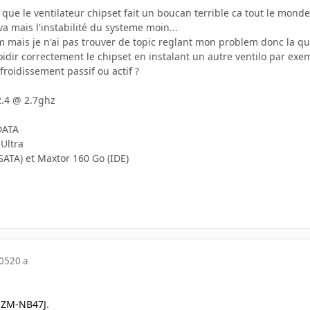
que le ventilateur chipset fait un boucan terrible ca tout le monde 
va mais l'instabilité du systeme moin...
um mais je n'ai pas trouver de topic reglant mon problem donc la que
oidir correctement le chipset en instalant un autre ventilo par ex
roidissement passif ou actif ?
.4 @ 2.7ghz
DATA
Ultra
ATA) et Maxtor 160 Go (IDE)
005
20 a
 ZM-NB47J
.