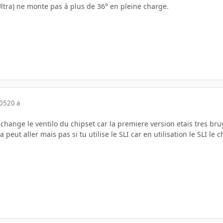
ltra) ne monte pas à plus de 36° en pleine charge.
005
20 a
hange le ventilo du chipset car la premiere version etais tres bru
 peut aller mais pas si tu utilise le SLI car en utilisation le SLI le c