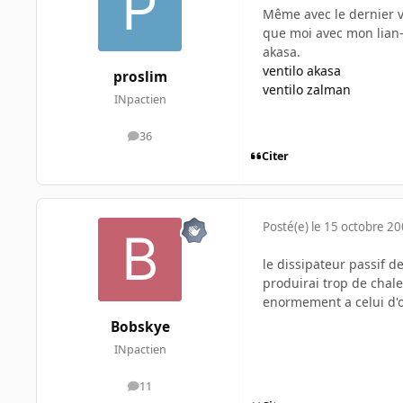
Même avec le dernier ve
que moi avec mon lian-li
akasa.
ventilo akasa
proslim
ventilo zalman
INpactien
36
messages
Citer
Posté(e)
le 15 octobre 2
le dissipateur passif d
produirai trop de chale
enormement a celui d'or
Bobskye
INpactien
11
messages