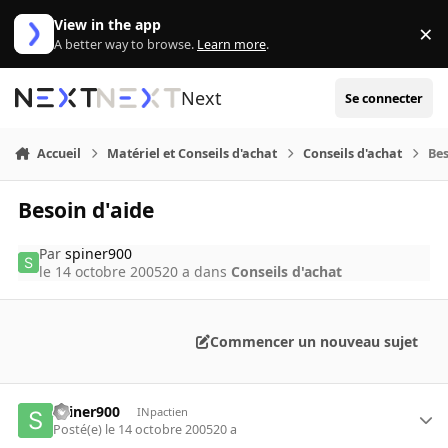
Aller au contenu
View in the app
×
Di
A better way to browse.
Learn more
.
Next
Se connecter
Accueil
Matériel et Conseils d'achat
Conseils d'achat
Bes
Besoin d'aide
Par
spiner900
le 14 octobre 2005
20 a
dans
Conseils d'achat
Commencer un nouveau sujet
spiner900
INpactien
Posté(e)
le 14 octobre 2005
20 a