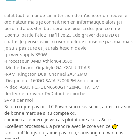
salut tout le monde jai lintension de m'acheter un nouvelle
ordinateur mais je connait rien en informatique alors jai
besoin d'aide.Mon but serai de jouer a des jeu comme
Doom3 battle field2 Hafl live 2....,de graver des DVD et
chatter.Je pense avoir trouver quelque chose de pas mal mais
je suis pas sure et j'aurais besoin d'avie.
-power supply 380W
-Processeur AMD Athlon64 3500
-Motherboard Gigabyte GA-K8N ULTRA SLI
-RAM Kingston Dual Channel 2X512MO
-Disque dur 160GO SATA 7200RPM 8mo cache
-Video ASUS PCI-E EN6600GT 128MO TV, DM
-lecteur et graveur DVD double couche
SVP aider moi
Si tu compte pas oc : LC Power sinon seasonic, antec, ocz sont
de bonne marque si tu compte oc.
comme carte mère je verrais plutot une asus a8n-e
Excellent processeur, a prendre avec le core venice
ram : boff kingston j'aime pas trop, samsung ou twinmos