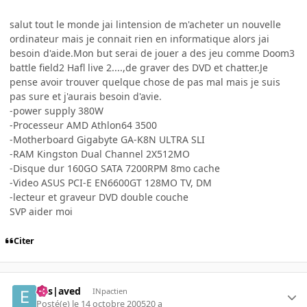
salut tout le monde jai lintension de m'acheter un nouvelle
ordinateur mais je connait rien en informatique alors jai
besoin d'aide.Mon but serai de jouer a des jeu comme Doom3
battle field2 Hafl live 2....,de graver des DVD et chatter.Je
pense avoir trouver quelque chose de pas mal mais je suis
pas sure et j'aurais besoin d'avie.
-power supply 380W
-Processeur AMD Athlon64 3500
-Motherboard Gigabyte GA-K8N ULTRA SLI
-RAM Kingston Dual Channel 2X512MO
-Disque dur 160GO SATA 7200RPM 8mo cache
-Video ASUS PCI-E EN6600GT 128MO TV, DM
-lecteur et graveur DVD double couche
SVP aider moi
Citer
Ens|aved
INpactien
Posté(e)
le 14 octobre 2005
20 a