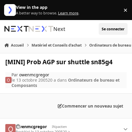
Aller au contenu
View in the app
×
Di
A better way to browse.
Learn more
.
Next
Se connecter
Accueil
Matériel et Conseils d'achat
Ordinateurs de bureau
[MINI] Prob AGP sur shuttle sn85g4
Par
owenmcgregor
le 13 octobre 2005
20 a
dans
Ordinateurs de bureau et
Composants
Commencer un nouveau sujet
owenmcgregor
INpactien
Posté(e)
le 13 octobre 2005
20 a