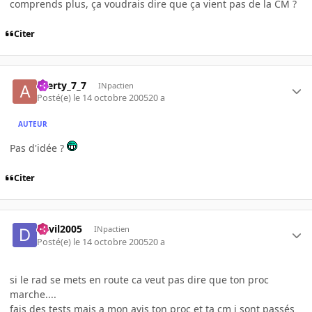
comprends plus, ça voudrais dire que ça vient pas de la CM ?
Citer
azerty_7_7
INpactien
Posté(e)
le 14 octobre 2005
20 a
AUTEUR
Pas d'idée ?
Citer
devil2005
INpactien
Posté(e)
le 14 octobre 2005
20 a
si le rad se mets en route ca veut pas dire que ton proc
marche....
fais des tests mais a mon avis ton proc et ta cm i sont passés