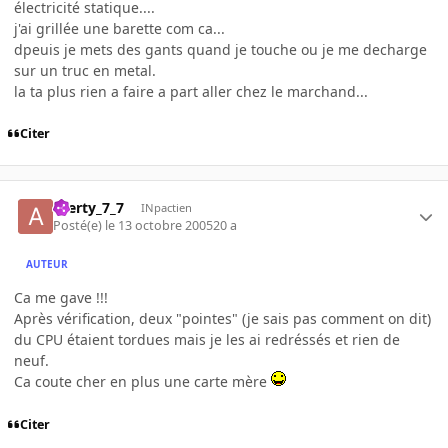
électricité statique....
j'ai grillée une barette com ca...
dpeuis je mets des gants quand je touche ou je me decharge
sur un truc en metal.
la ta plus rien a faire a part aller chez le marchand...
Citer
azerty_7_7
INpactien
Posté(e)
le 13 octobre 2005
20 a
AUTEUR
Ca me gave !!!
Après vérification, deux "pointes" (je sais pas comment on dit)
du CPU étaient tordues mais je les ai redréssés et rien de
neuf.
Ca coute cher en plus une carte mère
Citer