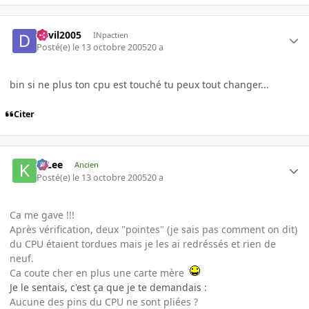
devil2005
INpactien
Posté(e)
le 13 octobre 2005
20 a
bin si ne plus ton cpu est touché tu peux tout changer...
Citer
K-Lee
Ancien
Posté(e)
le 13 octobre 2005
20 a
Ca me gave !!!
Après vérification, deux "pointes" (je sais pas comment on dit)
du CPU étaient tordues mais je les ai redréssés et rien de
neuf.
Ca coute cher en plus une carte mère
Je le sentais, c'est ça que je te demandais :
Aucune des pins du CPU ne sont pliées ?