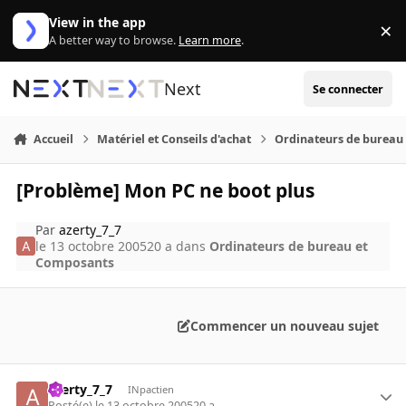
Aller au contenu
View in the app
×
Di
A better way to browse.
Learn more
.
Next
Se connecter
Accueil
Matériel et Conseils d'achat
Ordinateurs de bureau
[Problème] Mon PC ne boot plus
Par
azerty_7_7
le 13 octobre 2005
20 a
dans
Ordinateurs de bureau et
Composants
Commencer un nouveau sujet
azerty_7_7
INpactien
Posté(e)
le 13 octobre 2005
20 a