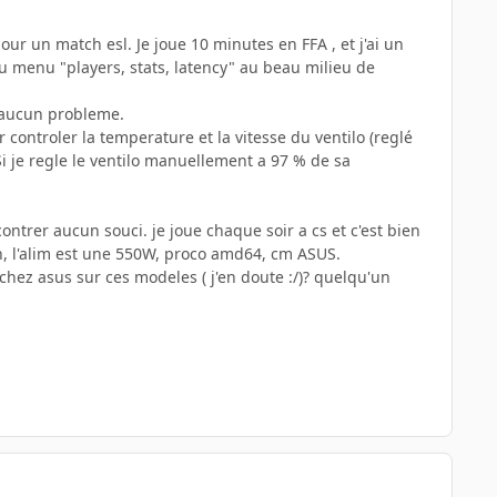
ur un match esl. Je joue 10 minutes en FFA , et j'ai un
 du menu "players, stats, latency" au beau milieu de
é aucun probleme.
controler la temperature et la vitesse du ventilo (reglé
 Si je regle le ventilo manuellement a 97 % de sa
ntrer aucun souci. je joue chaque soir a cs et c'est bien
, l'alim est une 550W, proco amd64, cm ASUS.
 chez asus sur ces modeles ( j'en doute :/)? quelqu'un