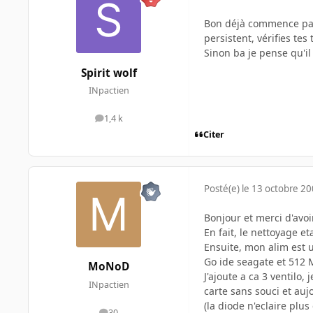
Bon déjà commence par u
persistent, vérifies tes
Sinon ba je pense qu'il
Spirit wolf
INpactien
1,4 k
messages
Citer
Posté(e)
le 13 octobre 2
Bonjour et merci d'avo
En fait, le nettoyage et
Ensuite, mon alim est 
Go ide seagate et 512 
MoNoD
J'ajoute a ca 3 ventilo
INpactien
carte sans souci et aujo
(la diode n'eclaire plus e
30