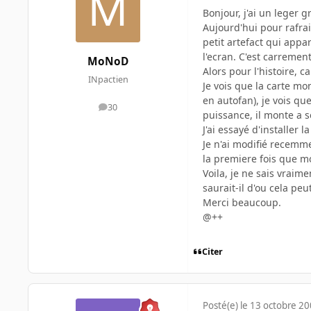
Bonjour, j'ai un leger gr
Aujourd'hui pour rafrai
petit artefact qui appa
l'ecran. C'est carremen
MoNoD
Alors pour l'histoire, 
INpactien
Je vois que la carte mo
en autofan), je vois qu
30
messages
puissance, il monte a
J'ai essayé d'installer 
Je n'ai modifié recemme
la premiere fois que m
Voila, je ne sais vraim
saurait-il d'ou cela peu
Merci beaucoup.
@++
Citer
Posté(e)
le 13 octobre 2