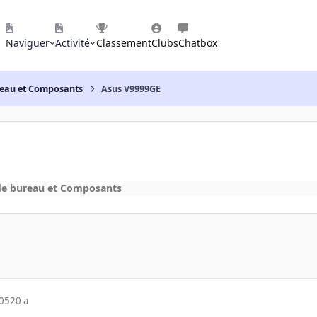
Naviguer
Activité
Classement
Clubs
Chatbox
reau et Composants
Asus V9999GE
de bureau et Composants
005
20 a