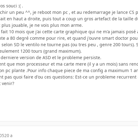
os souci :( .
chir un peu ^^, je reboot mon pc , et au redemarrage je lance CS po
rait en haut a droite, puis tout a coup un gros artefact de la taille
t plus jouable, je ne vois plus mon arme.
ca fait 10 mois que j'ai cette carte graphique qui ne m'a jamais pos
nte a 80 degré comme pour rire, et quand j'ouvre smart doctor pour 
e selon SD le ventilo ne tourne pas (ou tres peu , genre 200 tours).
 seulement 1200 tours (grand maximum).
la derniere version de ASD et le probleme persiste.
nt que mon processeur et ma carte mere (il y a un mois) sans renco
on pc plante .Pour info chaque piece de ma config a maximum 1 an
ent pas quoi faire d'ou ces questions: Est-ce un probleme recurrent
t venir?
005
20 a