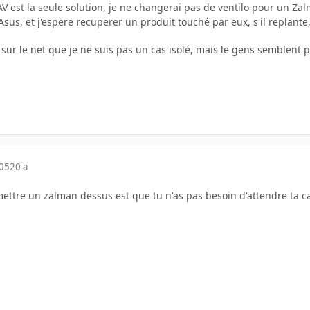
AV est la seule solution, je ne changerai pas de ventilo pour un Za
 Asus, et j'espere recuperer un produit touché par eux, s'il replante
ui sur le net que je ne suis pas un cas isolé, mais le gens semble
005
20 a
mettre un zalman dessus est que tu n'as pas besoin d'attendre ta car