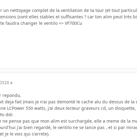
n nettoyage complet de la ventilation de ta tour (et tout particul
 tensions (sont-elles stables et suffisantes ? car ton alim peut très b
 te faudra changer le ventilo => VF700Cu
005
20 a
ir repondu.
ait deja fait (mais je n'ai pas demonté le cache alu du dessus de la 
une LCPower 550 watts, j'ai deux lecteur graveurs cd, un disquet
Mo ddr.
, je ne pense pas que mon alim est surchargée, elle a meme de la mar
urd'hui j'ai bien regardé, le ventilo ne se lance pas , et si par mir
t je le vois qui s'arrete).