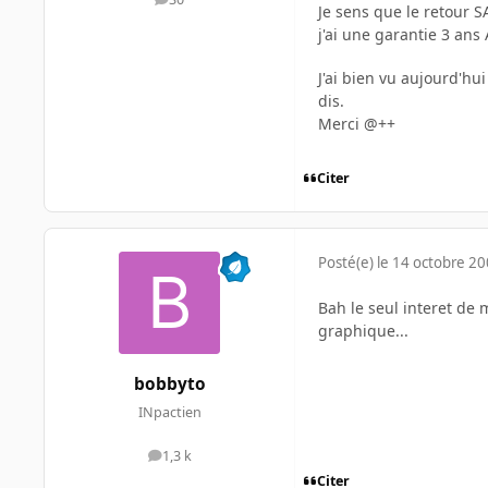
messages
Je sens que le retour S
j'ai une garantie 3 ans
J'ai bien vu aujourd'h
dis.
Merci @++
Citer
Posté(e)
le 14 octobre 2
Bah le seul interet de 
graphique...
bobbyto
INpactien
1,3 k
messages
Citer