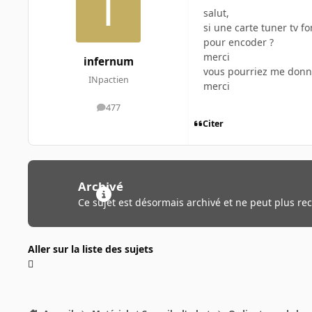
salut,
si une carte tuner tv f
pour encoder ?
merci
infernum
vous pourriez me donnez
INpactien
merci
477
messages
Citer
Archivé
Ce sujet est désormais archivé et ne peut plus re
Aller sur la liste des sujets