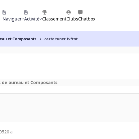
Naviguer
Activité
Classement
Clubs
Chatbox
reau et Composants
carte tuner tv/tnt
s de bureau et Composants
005
20 a