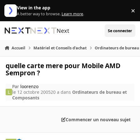
Aller au contenu
View in the app
×
Di
A better way to browse.
Learn more
.
Next
Se connecter
Accueil
Matériel et Conseils d'achat
Ordinateurs de bureau
quelle carte mere pour Mobile AMD
Sempron ?
Par
loorenzo
le 12 octobre 2005
20 a
dans
Ordinateurs de bureau et
Composants
Commencer un nouveau sujet