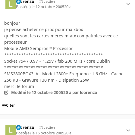
loorenzo
INpactien
Posté(e)
le 12 octobre 2005
20 a
bonjour
je pense acheter ce proc pour ma xbox
quelles sont les cartes meres m-atx compatibles avec ce
processeur
Mobile AMD Sempron™ Processor
*****************************************
Socket 754 / 0,97 ~ 1,25V / fsb 200 MHz / core Dublin
*****************************************
SMS2800BOX3LA - Model 2800+ Frequence 1.6 GHz - Cache
256 KB - Gravure 130 nm - Disipation 25W
merci le forum
Modifié
le 12 octobre 2005
20 a
par loorenzo
Citer
loorenzo
INpactien
Posté(e)
le 16 octobre 2005
20 a