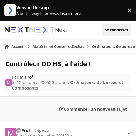
Aller au contenu
View in the app
×
Di
A better way to browse.
Learn more
.
Next
Se connecter
Accueil
Matériel et Conseils d'achat
Ordinateurs de bureau
Contrôleur DD HS, à l'aide !
Par
M Prof
le 12 octobre 2005
20 a
dans
Ordinateurs de bureau et
Composants
Commencer un nouveau sujet
M Prof
INpactien
Posté(e)
le 12 octobre 2005
20 a