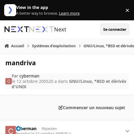
Aller au contenu
View in the app
×
Di
A better way to browse.
Learn more
.
Next
Se connecter
Accueil
Systèmes d'exploitation
GNU/Linux, *BSD et dérivé
mandriva
Par
cyberman
le 12 octobre 2005
20 a
dans
GNU/Linux, *BSD et dérivés
d'UNIX
Commencer un nouveau sujet
cyberman
INpactien
Posté(e)
le 12 octobre 2005
20 a