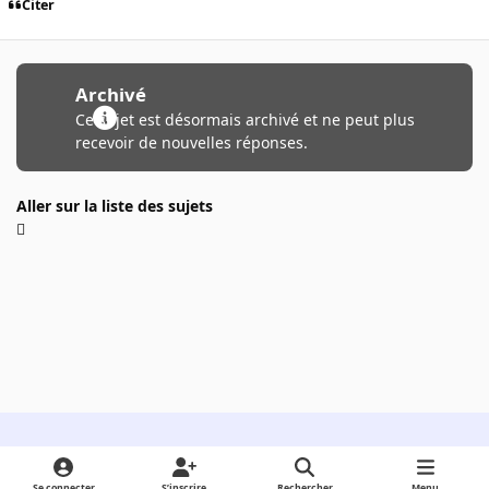
Citer
Archivé
Ce sujet est désormais archivé et ne peut plus
recevoir de nouvelles réponses.
Aller sur la liste des sujets
Light Mode
Dark Mode
System Preference
Se connecter
S’inscrire
Rechercher
Menu