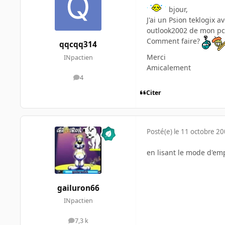
bjour,
J'ai un Psion teklogix 
outlook2002 de mon pc
Comment faire?
qqcqq314
Merci
INpactien
Amicalement
4
messages
Citer
Posté(e)
le 11 octobre 2
en lisant le mode d'em
gailuron66
INpactien
7,3 k
messages