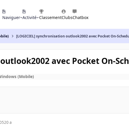
Naviguer
Activité
Classement
Clubs
Chatbox
bile)
[LOGICIEL] synchronisation outlook2002 avec Pocket On-Schedu
 outlook2002 avec Pocket On-Sc
Windows (Mobile)
005
20 a