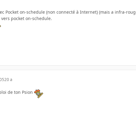
avec Pocket on-schedule (non connecté à Internet) (mais a infra-roug
 vers pocket on-schedule.
005
20 a
ploi de ton Psion