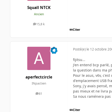
Squall NTCK
Ancien
15,8 k
messages
Citer
Posté(e)
le 12 octobre 2
fijitsu...
J'en entend bcp parlé, 
la question dans ma ph
Pour le asus, v6v, c'est
aperfectcircle
d'emplacement USB fr
INpactien
Sony, j'y avais pensé, m
pas mieux et ne livra 
81
messages
Sa nous raménera pas M
Citer