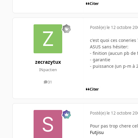
Citer
Posté(e)
le 12 octobre 2
c'est quoi ces coneries 
ASUS sans hésiter:
- finition (aucun pb de
- garantie
zecrazytux
- puissance (un p-m à 2
INpactien
31
messages
Citer
Posté(e)
le 12 octobre 2
Pour pas trop chere cel
Futjisu