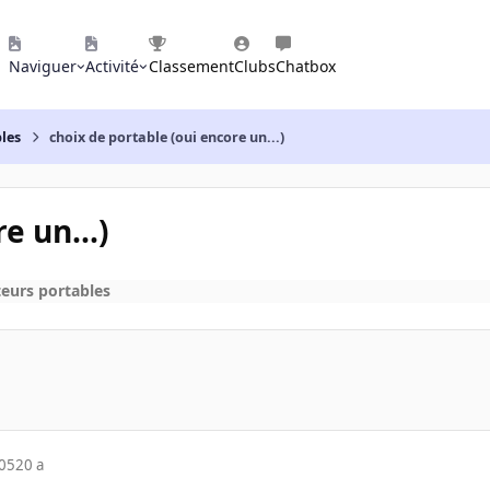
Naviguer
Activité
Classement
Clubs
Chatbox
les
choix de portable (oui encore un...)
e un...)
eurs portables
005
20 a