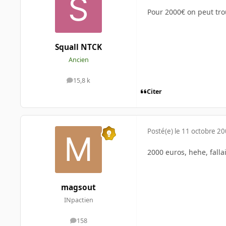
Pour 2000€ on peut tro
Squall NTCK
Ancien
15,8 k
messages
Citer
Posté(e)
le 11 octobre 2
2000 euros, hehe, falla
magsout
INpactien
158
messages