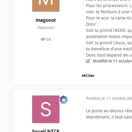
Pour les processeurs: L
nier, le Pentium à une 
Pour le acer la carte G
magsout
Donc :
INpactien
Soit tu prend l'ACER, q
autonomie moins impor
158
messages
Soit tu prend L'Asus, qu
tu beneficie d'une mei
Donc tout depend de ce
Modifié
le 11 octobr
Citer
Posté(e)
le 11 octobre 2
Le poste au dessus rés
Maintenant, il faut sav
Squall NTCK