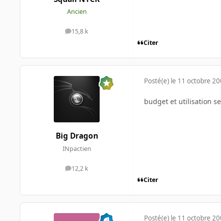
Ancien
15,8 k
messages
Citer
Posté(e)
le 11 octobre 2
budget et utilisation s
Big Dragon
INpactien
12,2 k
messages
Citer
Posté(e)
le 11 octobre 2