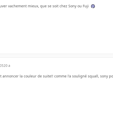
uver vachement mieux, que se soit chez Sony ou Fuji
005
20 a
it annoncer la couleur de suite!! comme l'a souligné squall, sony poo