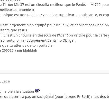
e Turion ML-37 est un chouilla meilleur que le Pentium M 760 pour l
meilleur autonomie :)
raphique est une Radeon X700 donc superieur en puissance, et capac
ui est largement bien equipé pour les jeux, et applications ( bon p
tante que l'asus.
i lui est un chouilla en dessous de l'Acer ( on va dire pour la carte
lleur autonomie. Equipement Centrino Oblige..
 que tu attends de ton portable.
e 2005
20 a
par blahblah
005
20 a
ume bien la situation
oir que acer n'a pas un sav génial (pour la zone Fr-Be-It) mais des