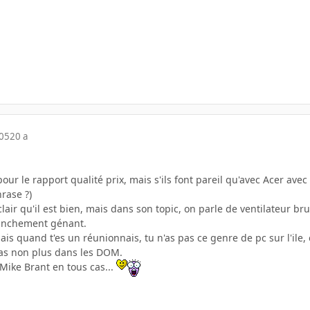
005
20 a
pour le rapport qualité prix, mais s'ils font pareil qu'avec Acer av
rase ?)
 clair qu'il est bien, mais dans son topic, on parle de ventilateur b
anchement génant.
ais quand t'es un réunionnais, tu n'as pas ce genre de pc sur l'ile, e
pas non plus dans les DOM.
ike Brant en tous cas...