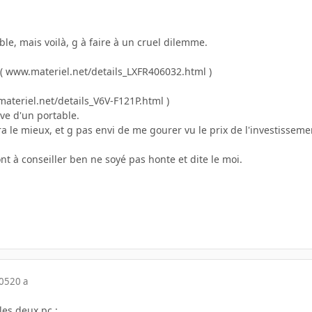
ble, mais voilà, g à faire à un cruel dilemme.
( www.materiel.net/details_LXFR406032.html )
ateriel.net/details_V6V-F121P.html )
êve d'un portable.
ra le mieux, et g pas envi de me gourer vu le prix de l'investisseme
ont à conseiller ben ne soyé pas honte et dite le moi.
005
20 a
les deux pc :