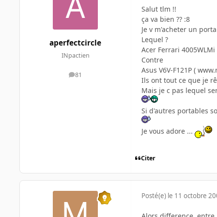
Salut tlm !!
ça va bien ?? :8
Je v m'acheter un porta
Lequel ?
aperfectcircle
Acer Ferrari 4005WLMi 
INpactien
Contre
Asus V6V-F121P ( www.m
81
messages
Ils ont tout ce que je r
Mais je c pas lequel se
Si d'autres portables s
Je vous adore ...
Citer
Posté(e)
le 11 octobre 2
Alors difference, entre 