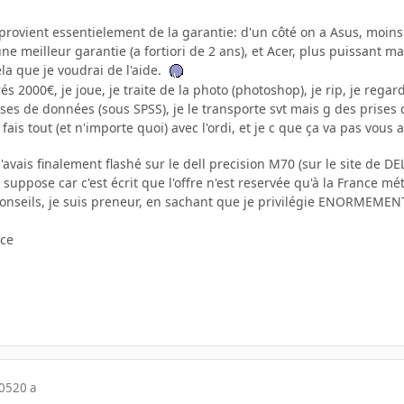
 provient essentielement de la garantie: d'un côté on a Asus, moin
une meilleur garantie (a fortiori de 2 ans), et Acer, plus puissant m
la que je voudrai de l'aide.
s 2000€, je joue, je traite de la photo (photoshop), je rip, je regar
bases de données (sous SPSS), je le transporte svt mais g des prises 
 fais tout (et n'importe quoi) avec l'ordi, et je c que ça va pas vous a
 j'avais finalement flashé sur le dell precision M70 (sur le site de D
 suppose car c'est écrit que l'offre n'est reservée qu'à la France mé
conseils, je suis preneur, en sachant que je privilégie ENORMEMENT 
nce
005
20 a