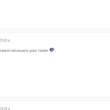
005
20 a
eraient nécessaire pour t'aider
005
20 a