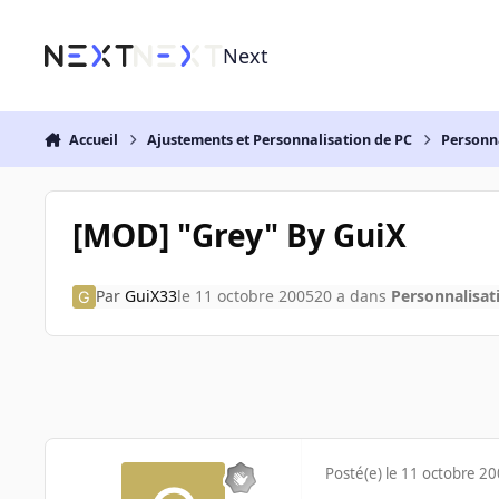
Aller au contenu
Next
Accueil
Ajustements et Personnalisation de PC
Personn
[MOD] "Grey" By GuiX
Par
GuiX33
le 11 octobre 2005
20 a
dans
Personnalisat
Posté(e)
le 11 octobre 2