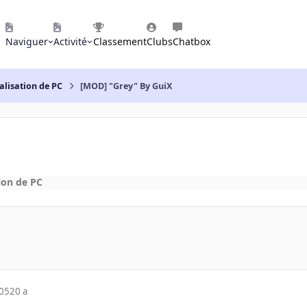
Naviguer
Activité
Classement
Clubs
Chatbox
alisation de PC
[MOD] "Grey" By GuiX
ion de PC
005
20 a