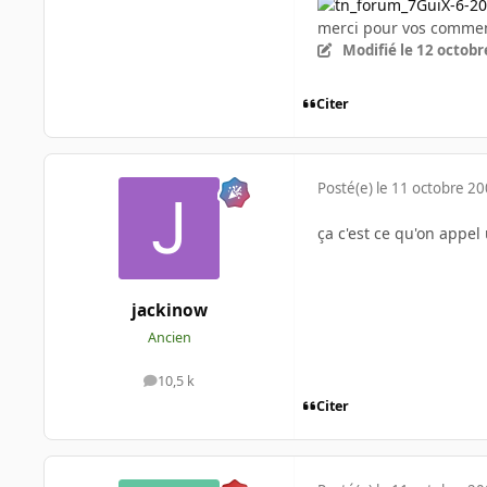
merci pour vos commen
Modifié
le 12 octobr
Citer
Posté(e)
le 11 octobre 2
ça c'est ce qu'on appe
jackinow
Ancien
10,5 k
messages
Citer