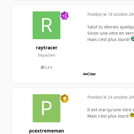
Posté(e)
le 18 octobre 2
Salut tu devrais quel
Sinon une vitre en ver
mais c'est plus lourd!
raytracer
INpactien
2,8 k
messages
Citer
Posté(e)
le 24 octobre 2
Il est vrai qu'une vitr
Mais c'est plus lourd
pcextrememan