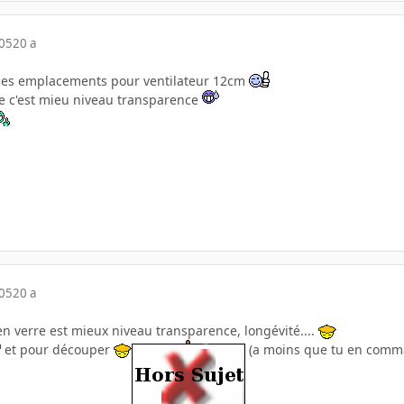
005
20 a
ques emplacements pour ventilateur 12cm
re c'est mieu niveau transparence
005
20 a
e en verre est mieux niveau transparence, longévité....
et pour découper
(a moins que tu en com