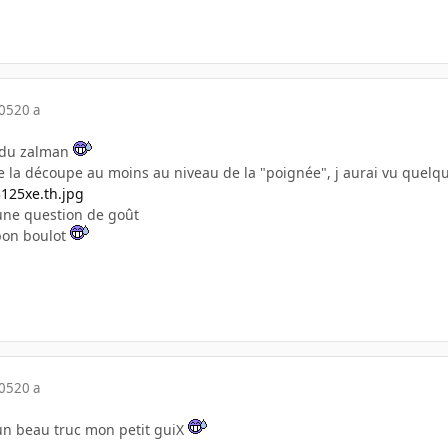
005
20 a
n du zalman
e la découpe au moins au niveau de la "poignée", j aurai vu quelq
 une question de goût
 bon boulot
005
20 a
 un beau truc mon petit guiX