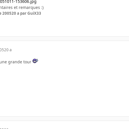
taires et remarques :)
e 2005
20 a
par GuiX33
005
20 a
l une grande tour