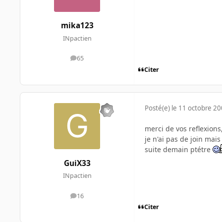
mika123
INpactien
65
messages
Citer
Posté(e)
le 11 octobre 2
merci de vos reflexion
je n'ai pas de join mais
suite demain ptétre
GuiX33
INpactien
16
messages
Citer