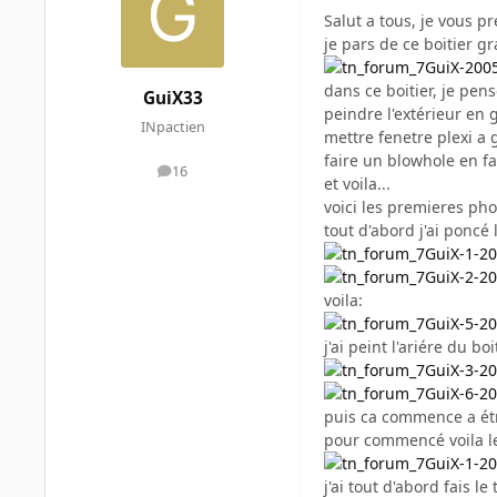
Salut a tous, je vous
je pars de ce boitier g
dans ce boitier, je pens
GuiX33
peindre l'extérieur en g
INpactien
mettre fenetre plexi a 
faire un blowhole en f
16
messages
et voila...
voici les premieres pho
tout d'abord j'ai poncé 
voila:
j'ai peint l'ariére du bo
puis ca commence a ét
pour commencé voila le
j'ai tout d'abord fais le