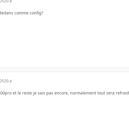
005
20 a
i dedans comme config?
005
20 a
600pro et le reste je sais pas encore, normalement tout sera refroi