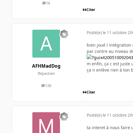
16
messages
Citer
Posté(e)
le 11 octobre 2
bien joué l intégratio
par contre au niveau d
m enfin, ça c est juste
AFHMadDog
ça n enlève rien à ton
INpactien
126
messages
Citer
Posté(e)
le 11 octobre 2
ta interet à nous faire