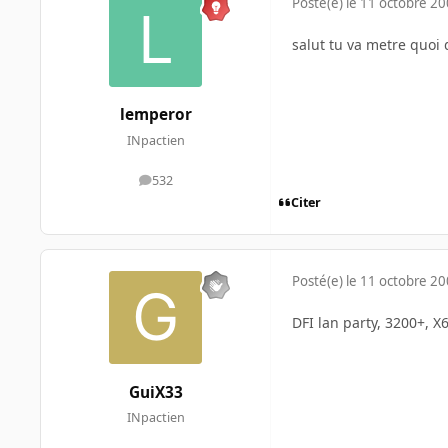
Posté(e)
le 11 octobre 2
salut tu va metre quo
lemperor
INpactien
532
messages
Citer
Posté(e)
le 11 octobre 2
DFI lan party, 3200+, X
GuiX33
INpactien