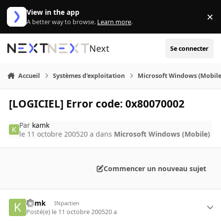
Aller au contenu
View in the app
×
Di
A better way to browse.
Learn more
.
Next
Se connecter
Accueil
Systèmes d'exploitation
Microsoft Windows (Mobile
[LOGICIEL] Error code: 0x80070002
Par
kamk
le 11 octobre 2005
20 a
dans
Microsoft Windows (Mobile)
Commencer un nouveau sujet
kamk
INpactien
Posté(e)
le 11 octobre 2005
20 a