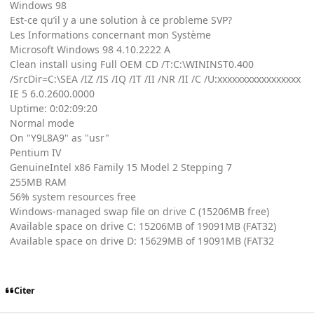
Windows 98
Est-ce qu’il y a une solution à ce probleme SVP?
Les Informations concernant mon Système
Microsoft Windows 98 4.10.2222 A
Clean install using Full OEM CD /T:C:\WININST0.400
/SrcDir=C:\SEA /IZ /IS /IQ /IT /II /NR /II /C /U:xxxxxxxxxxxxxxxxx
IE 5 6.0.2600.0000
Uptime: 0:02:09:20
Normal mode
On "Y9L8A9" as "usr"
Pentium IV
GenuineIntel x86 Family 15 Model 2 Stepping 7
255MB RAM
56% system resources free
Windows-managed swap file on drive C (15206MB free)
Available space on drive C: 15206MB of 19091MB (FAT32)
Available space on drive D: 15629MB of 19091MB (FAT32
Citer