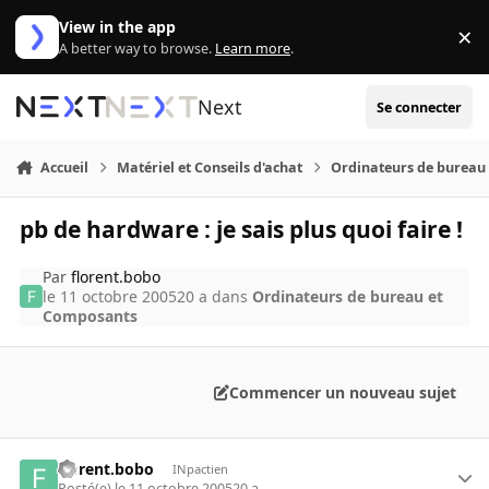
Aller au contenu
View in the app
×
Di
A better way to browse.
Learn more
.
Next
Se connecter
Accueil
Matériel et Conseils d'achat
Ordinateurs de bureau
pb de hardware : je sais plus quoi faire !
Par
florent.bobo
le 11 octobre 2005
20 a
dans
Ordinateurs de bureau et
Composants
Commencer un nouveau sujet
florent.bobo
INpactien
Posté(e)
le 11 octobre 2005
20 a