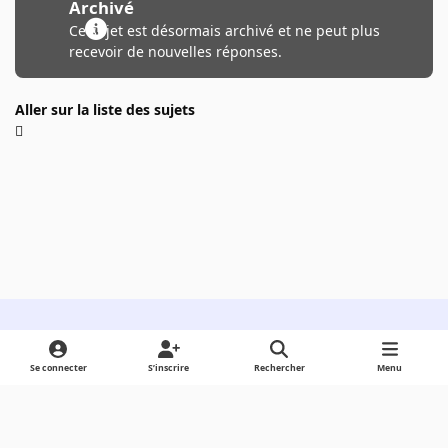
Archivé
Ce sujet est désormais archivé et ne peut plus
recevoir de nouvelles réponses.
Aller sur la liste des sujets
Light Mode
Dark Mode
System Preference
Se connecter
S’inscrire
Rechercher
Menu
Langue
Cookies
Powered by
Invision Community