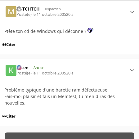
MrTCHTCH
INpactien
Posté(e)
le 11 octobre 2005
20 a
Ptête ton cd de Windows qui déconne ?
Citer
K-Lee
Ancien
Posté(e)
le 11 octobre 2005
20 a
Problème typique d'une barette ram défectueuse.
Fais-moi plaisir et fais un Memtest, tu m'en diras des
nouvelles.
Citer