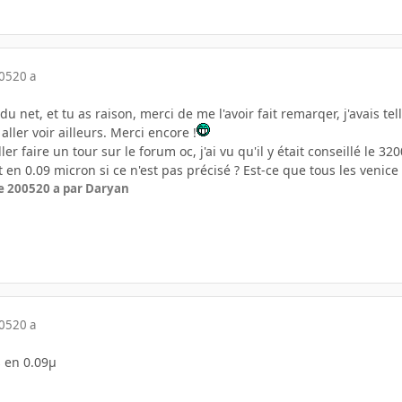
005
20 a
x du net, et tu as raison, merci de me l'avoir fait remarqer, j'avais 
ller voir ailleurs. Merci encore !
ler faire un tour sur le forum oc, j'ai vu qu'il y était conseillé le 
 en 0.09 micron si ce n'est pas précisé ? Est-ce que tous les venic
e 2005
20 a
par Daryan
005
20 a
s en 0.09µ