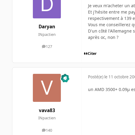
Je veux m'acheter un at
Et j'hésite entre me p
respectivement à 139 e
Vous me conseillerez q
Daryan
D'un côté l'Allemagne 
INpactien
après oc, non ?
127
messages
Citer
Posté(e)
le 11 octobre 2
un AMD 3500+ 0.09µ est
vava83
INpactien
140
messages