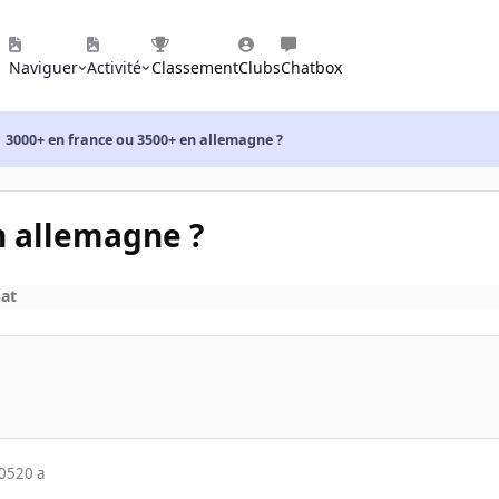
Naviguer
Activité
Classement
Clubs
Chatbox
3000+ en france ou 3500+ en allemagne ?
n allemagne ?
hat
005
20 a