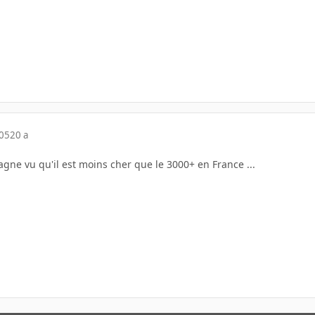
005
20 a
gne vu qu'il est moins cher que le 3000+ en France ...