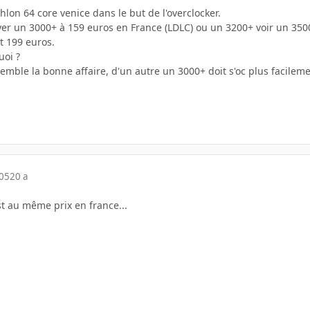
hlon 64 core venice dans le but de l'overclocker.
ayer un 3000+ à 159 euros en France (LDLC) ou un 3200+ voir un 350
t 199 euros.
uoi ?
semble la bonne affaire, d'un autre un 3000+ doit s'oc plus facil
005
20 a
 au même prix en france...