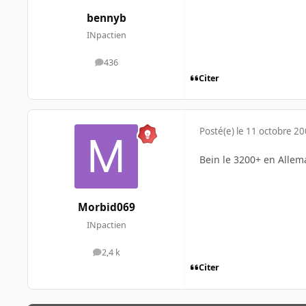
bennyb
INpactien
436
messages
Citer
Posté(e)
le 11 octobre 2
Bein le 3200+ en Allema
Morbid069
INpactien
2,4 k
messages
Citer