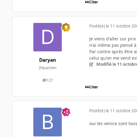
Citer
Posté(e)
le 11 octobre 2
Je viens d'aller sur pri
n'ai même pas pensé à a
Par contre après être al
celui qu'on me vend est
Daryan
Modifié
le 11 octobr
INpactien
127
messages
Citer
Posté(e)
le 11 octobre 2
oui les venice sont tou