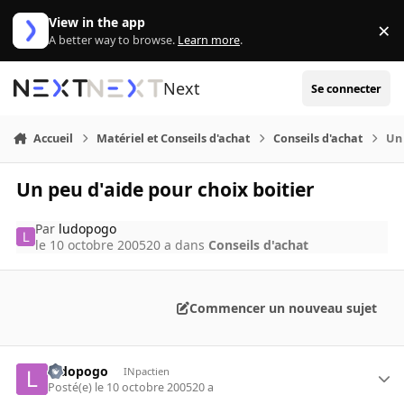
Aller au contenu
View in the app
×
Di
A better way to browse.
Learn more
.
Next
Se connecter
Accueil
Matériel et Conseils d'achat
Conseils d'achat
Un 
Un peu d'aide pour choix boitier
Par
ludopogo
le 10 octobre 2005
20 a
dans
Conseils d'achat
Commencer un nouveau sujet
ludopogo
INpactien
Posté(e)
le 10 octobre 2005
20 a