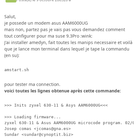
Salut,
je possede un modem asus AAM6000UG
mais non, partez pas je vais pas vous demandez comment
tout configurer pour ma suse 9.3Pro :wink:
J'ai installer amedyn, fait toutes les manips necessaire et voilà
que je lance mon terminal dans lequel je tape la commandu
(en su):
amstart.sh
pour tester ma connection.
voici toutes les lignes obtenue après cette commande:
>>> Inits zyxel 630-11 & Asys AAM6000UG<<<

>>> Loading firmware...

zyxel 630-11 & Asus AAM6000UG microcode program. 02/08/
Josep comas <jcomas@gna.es>

Sundar <sundar@cynoptit.biz>
