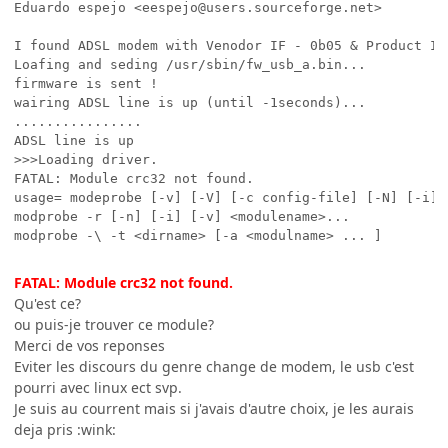
Eduardo espejo <eespejo@users.sourceforge.net>

I found ADSL modem with Venodor IF - 0b05 & Product ID-
Loafing and seding /usr/sbin/fw_usb_a.bin...

firmware is sent !

wairing ADSL line is up (until -1seconds)...

................

ADSL line is up

>>>Loading driver.

FATAL: Module crc32 not found.

usage= modeprobe [-v] [-V] [-c config-file] [-N] [-i] 
modprobe -r [-n] [-i] [-v] <modulename>...

modprobe -\ -t <dirname> [-a <modulname> ... ]
FATAL: Module crc32 not found.
Qu'est ce?
ou puis-je trouver ce module?
Merci de vos reponses
Eviter les discours du genre change de modem, le usb c'est
pourri avec linux ect svp.
Je suis au courrent mais si j'avais d'autre choix, je les aurais
deja pris :wink: