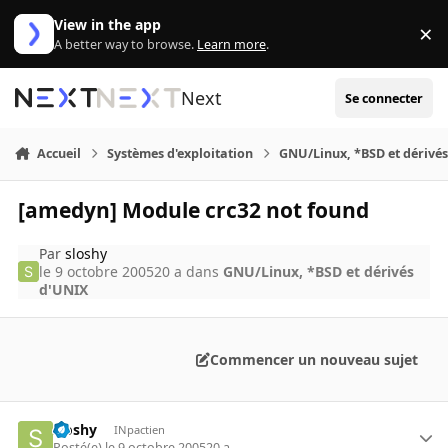
Aller au contenu
View in the app
×
Di
A better way to browse.
Learn more
.
Next
Se connecter
Accueil
Systèmes d'exploitation
GNU/Linux, *BSD et dérivé
[amedyn] Module crc32 not found
Par
sloshy
le 9 octobre 2005
20 a
dans
GNU/Linux, *BSD et dérivés
d'UNIX
Commencer un nouveau sujet
sloshy
INpactien
Posté(e)
le 9 octobre 2005
20 a