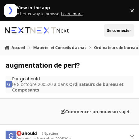
Aller au contenu
View in the app
×
Di
A better way to browse.
Learn more
.
Next
Se connecter
Accueil
Matériel et Conseils d'achat
Ordinateurs de bureau
augmentation de perf?
Par
goahould
le 8 octobre 2005
20 a
dans
Ordinateurs de bureau et
Composants
Commencer un nouveau sujet
goahould
INpactien
Posté(e)
le 8 octobre 2005
20 a