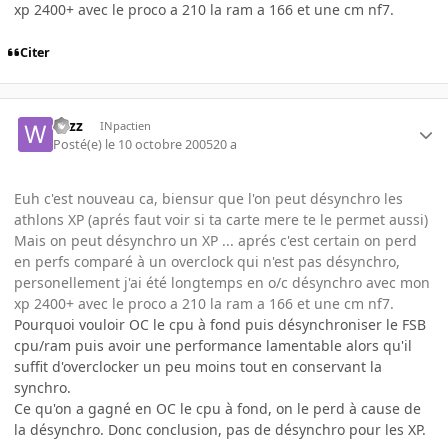
xp 2400+ avec le proco a 210 la ram a 166 et une cm nf7.
Citer
wizz
INpactien
Posté(e)
le 10 octobre 2005
20 a
Euh c'est nouveau ca, biensur que l'on peut désynchro les
athlons XP (aprés faut voir si ta carte mere te le permet aussi)
Mais on peut désynchro un XP ... aprés c'est certain on perd
en perfs comparé à un overclock qui n'est pas désynchro,
personellement j'ai été longtemps en o/c désynchro avec mon
xp 2400+ avec le proco a 210 la ram a 166 et une cm nf7.
Pourquoi vouloir OC le cpu à fond puis désynchroniser le FSB
cpu/ram puis avoir une performance lamentable alors qu'il
suffit d'overclocker un peu moins tout en conservant la
synchro.
Ce qu'on a gagné en OC le cpu à fond, on le perd à cause de
la désynchro. Donc conclusion, pas de désynchro pour les XP.