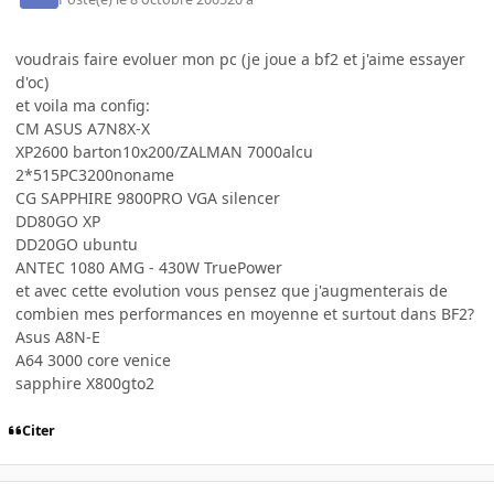
voudrais faire evoluer mon pc (je joue a bf2 et j'aime essayer
d'oc)
et voila ma config:
CM ASUS A7N8X-X
XP2600 barton10x200/ZALMAN 7000alcu
2*515PC3200noname
CG SAPPHIRE 9800PRO VGA silencer
DD80GO XP
DD20GO ubuntu
ANTEC 1080 AMG - 430W TruePower
et avec cette evolution vous pensez que j'augmenterais de
combien mes performances en moyenne et surtout dans BF2?
Asus A8N-E
A64 3000 core venice
sapphire X800gto2
Citer