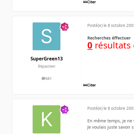
Citer
Posté(e)
le 8 octobre 200
Recherches éffectuer
0
résultats
SuperGreen13
INpactien
681
messages
Citer
Posté(e)
le 8 octobre 200
En même temps, je ne ve
Je voulais juste savoir 