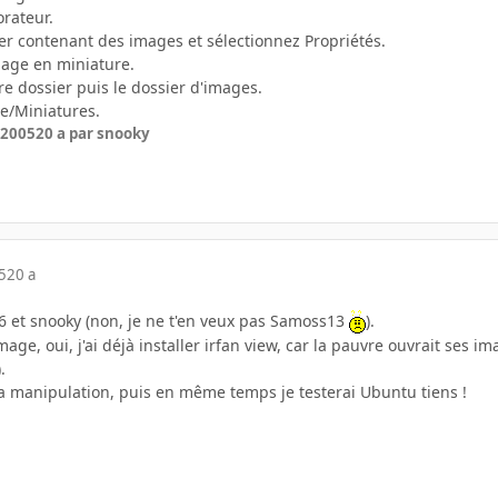
orateur.
sier contenant des images et sélectionnez Propriétés.
chage en miniature.
re dossier puis le dossier d'images.
ge/Miniatures.
 2005
20 a
par snooky
5
20 a
6 et snooky (non, je ne t'en veux pas Samoss13
).
age, oui, j'ai déjà installer irfan view, car la pauvre ouvrait ses im
.
 la manipulation, puis en même temps je testerai Ubuntu tiens !