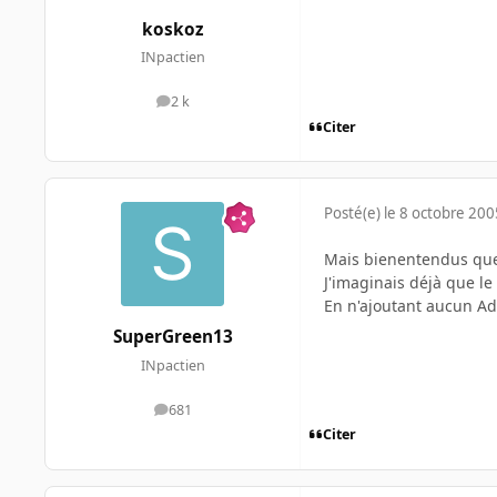
koskoz
INpactien
2 k
messages
Citer
Posté(e)
le 8 octobre 200
Mais bienentendus que 
J'imaginais déjà que le
En n'ajoutant aucun A
SuperGreen13
INpactien
681
messages
Citer