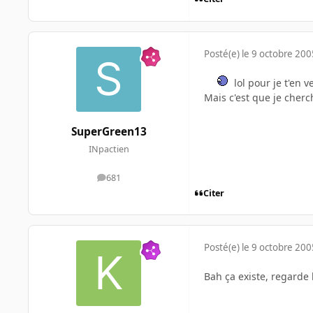
Posté(e)
le 9 octobre 200
lol pour je t'en v
Mais c'est que je cherc
SuperGreen13
INpactien
681
messages
Citer
Posté(e)
le 9 octobre 200
Bah ça existe, regarde 