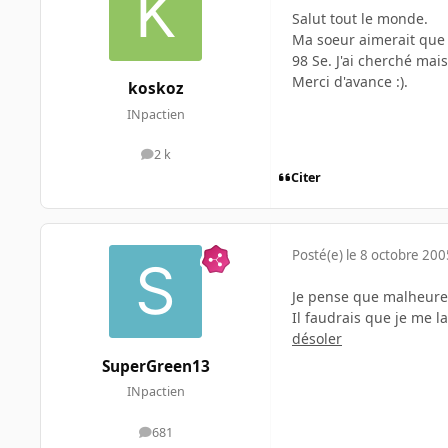
Salut tout le monde.
Ma soeur aimerait que 
98 Se. J'ai cherché mais
Merci d'avance :).
koskoz
INpactien
2 k
messages
Citer
Posté(e)
le 8 octobre 200
Je pense que malheur
Il faudrais que je me 
désoler
SuperGreen13
INpactien
681
messages