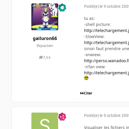
Posté(e)
le 9 octobre 200
tu as:
-shell picture:
http://telechargement.
-SlowView:
gailuron66
http://telechargement.
INpactien
sinon faut prendre une
-xnwiew:
7,3 k
messages
http://perso.wanadoo.f
-irfan view:
http://telechargement.
Citer
Posté(e)
le 9 octobre 200
Visualiser les fichiers