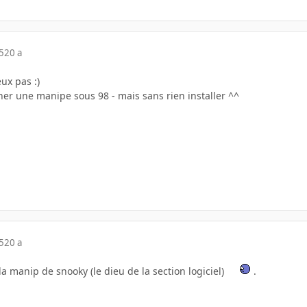
5
20 a
eux pas :)
her une manipe sous 98 - mais sans rien installer ^^
5
20 a
la manip de snooky (le dieu de la section logiciel)
.