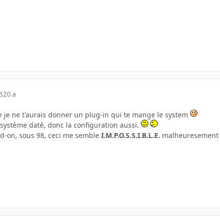
5
20 a
je ne t'aurais donner un plug-in qui te mange le system
 système daté, donc la configuration aussi.
dd-on, sous 98, ceci me semble
I.M.P.O.S.S.I.B.L.E.
malheuresemen