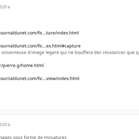
5
20 a
journaldunet.com/fic...ture/index.html
journaldunet.com/fic...ex.html#capture
 visionneuse d'image legere qui ne bouffera des ressources que qu
r/pierre.g/home.html
journaldunet.com/fic...view/index.html
5
20 a
 images sous forme de miniatures