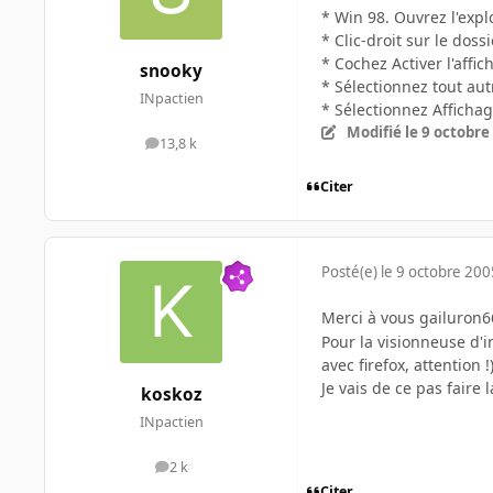
* Win 98. Ouvrez l'expl
* Clic-droit sur le dos
* Cochez Activer l'affi
snooky
* Sélectionnez tout aut
INpactien
* Sélectionnez Afficha
Modifié
le 9 octobre
13,8 k
messages
Citer
Posté(e)
le 9 octobre 200
Merci à vous gailuron6
Pour la visionneuse d'im
avec firefox, attention !)
Je vais de ce pas faire
koskoz
INpactien
2 k
messages
Citer