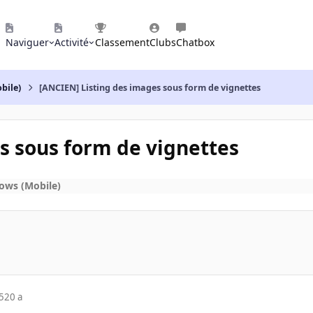
Naviguer
Activité
Classement
Clubs
Chatbox
bile)
[ANCIEN] Listing des images sous form de vignettes
s sous form de vignettes
ows (Mobile)
5
20 a