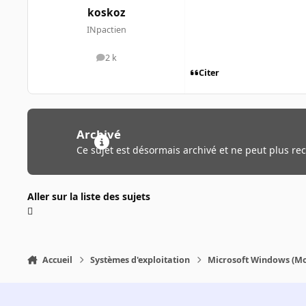
koskoz
INpactien
2 k
messages
Citer
Archivé
Ce sujet est désormais archivé et ne peut plus re
Aller sur la liste des sujets
Accueil
Systèmes d'exploitation
Microsoft Windows (Mo