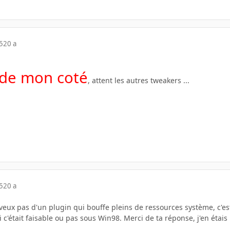
5
20 a
 de mon coté
, attent les autres tweakers ...
5
20 a
ux pas d'un plugin qui bouffe pleins de ressources système, c'est 
si c'était faisable ou pas sous Win98. Merci de ta réponse, j'en étai