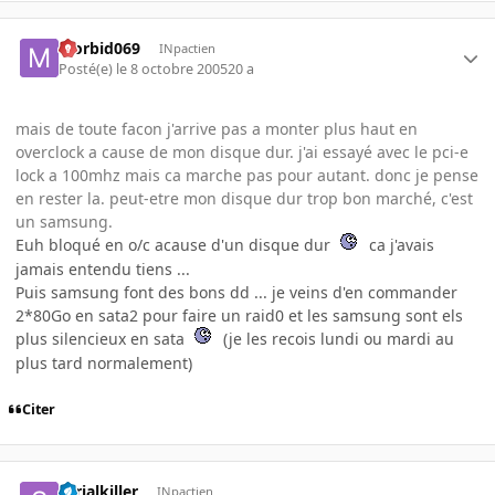
Morbid069
INpactien
Posté(e)
le 8 octobre 2005
20 a
mais de toute facon j'arrive pas a monter plus haut en
overclock a cause de mon disque dur. j'ai essayé avec le pci-e
lock a 100mhz mais ca marche pas pour autant. donc je pense
en rester la. peut-etre mon disque dur trop bon marché, c'est
un samsung.
Euh bloqué en o/c acause d'un disque dur
ca j'avais
jamais entendu tiens ...
Puis samsung font des bons dd ... je veins d'en commander
2*80Go en sata2 pour faire un raid0 et les samsung sont els
plus silencieux en sata
(je les recois lundi ou mardi au
plus tard normalement)
Citer
serialkiller
INpactien