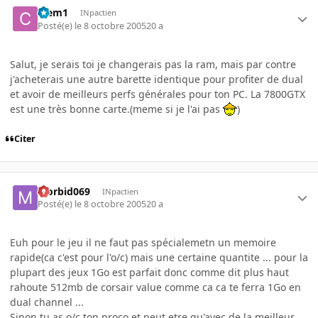
Clem1
INpactien
Posté(e)
le 8 octobre 2005
20 a
Salut, je serais toi je changerais pas la ram, mais par contre
j'acheterais une autre barette identique pour profiter de dual
et avoir de meilleurs perfs générales pour ton PC. La 7800GTX
est une très bonne carte.(meme si je l'ai pas
)
Citer
Morbid069
INpactien
Posté(e)
le 8 octobre 2005
20 a
Euh pour le jeu il ne faut pas spécialemetn un memoire
rapide(ca c'est pour l'o/c) mais une certaine quantite ... pour la
plupart des jeux 1Go est parfait donc comme dit plus haut
rahoute 512mb de corsair value comme ca ca te ferra 1Go en
dual channel ...
Sinon tu as o/c ton proco et peut etre qu'avec de la meilleur