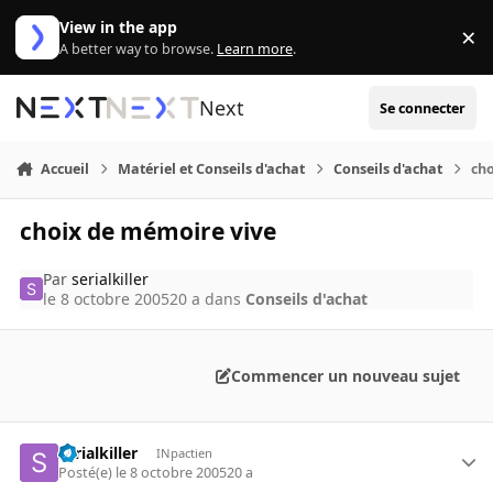
Aller au contenu
View in the app
×
Di
A better way to browse.
Learn more
.
Next
Se connecter
Accueil
Matériel et Conseils d'achat
Conseils d'achat
ch
choix de mémoire vive
Par
serialkiller
le 8 octobre 2005
20 a
dans
Conseils d'achat
Commencer un nouveau sujet
serialkiller
INpactien
Posté(e)
le 8 octobre 2005
20 a