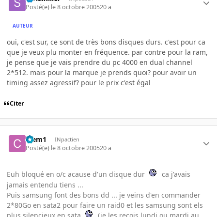
Posté(e)
le 8 octobre 2005
20 a
AUTEUR
oui, c'est sur, ce sont de très bons disques durs. c'est pour ca
que je veux plu monter en fréquence. par contre pour la ram,
je pense que je vais prendre du pc 4000 en dual channel
2*512. mais pour la marque je prends quoi? pour avoir un
timing assez agressif? pour le prix c'est égal
Citer
Clem1
INpactien
Posté(e)
le 8 octobre 2005
20 a
Euh bloqué en o/c acause d'un disque dur
ca j'avais
jamais entendu tiens ...
Puis samsung font des bons dd ... je veins d'en commander
2*80Go en sata2 pour faire un raid0 et les samsung sont els
plus silencieux en sata
(je les recois lundi ou mardi au