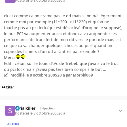
Posté(e)
le 8 octobre 2005
20 a
ok et comme ca on crame pas le dd mais si on o/c légerement
comme moi par exemple (11*200-->11*220) et qu'on ne
touche pas au pci lock (qui est désactivé d'origine je suppose),
le bus PCI va augmenter aussi et donc ca va augmenter les
performance de transfert de mon dd vers le port ide mais est-
ce que ca va changer quelques choses au perf quand on
copie des fichiers d'un dd a l'autres par exemple ?
Merci
Edit : c'était sur le topic d'o/c de Trebeb que j'avais vu le truc
du pci lock mais j'avasi pas ters bien compris le but ...
Modifié
le 8 octobre 2005
20 a
par Morbid069
Citer
serialkiller
INpactien
Posté(e)
le 8 octobre 2005
20 a
AUTEUR