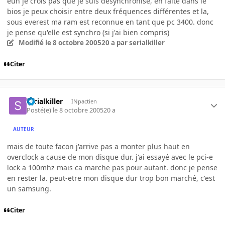
euh je crois pas que je suis désynchronisé, en faite dans le
bios je peux choisir entre deux fréquences différentes et la,
sous everest ma ram est reconnue en tant que pc 3400. donc
je pense qu'elle est synchro (si j'ai bien compris)
Modifié
le 8 octobre 2005
20 a
par serialkiller
Citer
serialkiller
INpactien
Posté(e)
le 8 octobre 2005
20 a
AUTEUR
mais de toute facon j'arrive pas a monter plus haut en
overclock a cause de mon disque dur. j'ai essayé avec le pci-e
lock a 100mhz mais ca marche pas pour autant. donc je pense
en rester la. peut-etre mon disque dur trop bon marché, c'est
un samsung.
Citer