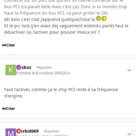
connecté sur un port IDE qui est lui meme connecté sur le
bus PCI (ca parait bete mais c'est ça). Donc si tu montes trop
haut la fréquence du bus PCI, ca peut griller le DD.
Ah bein c'est cool j'apprend quelquechose la
Et le pci lock (j'en avais dej vaguement entendu parlé) faut le
désactiver ou l'activer pour pouvoir mieux o/c ?
Citer
koskoz
INpactien
Posté(e)
le 8 octobre 2005
20 a
Faut l'activer, comme ça le chip PCI reste à sa fréquence
d'origine.
Citer
Morbid069
INpactien