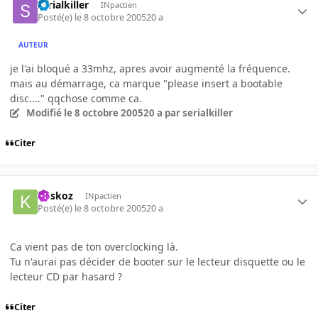
serialkiller
INpactien
Posté(e)
le 8 octobre 2005
20 a
AUTEUR
je l'ai bloqué a 33mhz, apres avoir augmenté la fréquence.
mais au démarrage, ca marque "please insert a bootable
disc...." qqchose comme ca.
Modifié
le 8 octobre 2005
20 a
par serialkiller
Citer
koskoz
INpactien
Posté(e)
le 8 octobre 2005
20 a
Ca vient pas de ton overclocking là.
Tu n'aurai pas décider de booter sur le lecteur disquette ou le
lecteur CD par hasard ?
Citer