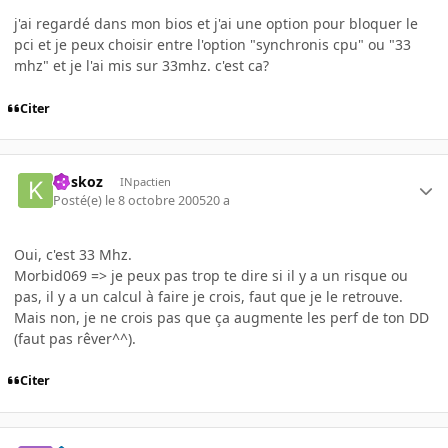
j'ai regardé dans mon bios et j'ai une option pour bloquer le
pci et je peux choisir entre l'option "synchronis cpu" ou "33
mhz" et je l'ai mis sur 33mhz. c'est ca?
Citer
koskoz
INpactien
Posté(e)
le 8 octobre 2005
20 a
Oui, c'est 33 Mhz.
Morbid069 => je peux pas trop te dire si il y a un risque ou
pas, il y a un calcul à faire je crois, faut que je le retrouve.
Mais non, je ne crois pas que ça augmente les perf de ton DD
(faut pas rêver^^).
Citer